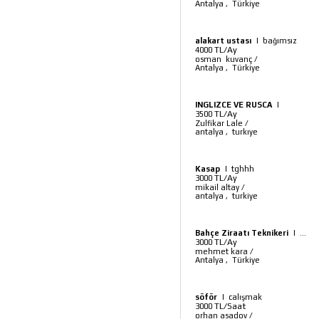
Antalya
,
Türkiye
alakart ustası
|
bağımsız
TL/Ay
4000
osman kuvanç
/
Antalya
,
Türkiye
INGLIZCE VE RUSCA
|
TL/Ay
3500
Zulfikar Lale
/
antalya
,
turkıye
Kasap
|
tghhh
TL/Ay
3000
mikail altay
/
antalya
,
turkiye
Bahçe Ziraatı Teknikeri
|
...
TL/Ay
3000
mehmet kara
/
Antalya
,
Türkiye
söför
|
calışmak
TL/Saat
3000
orhan asadov
/