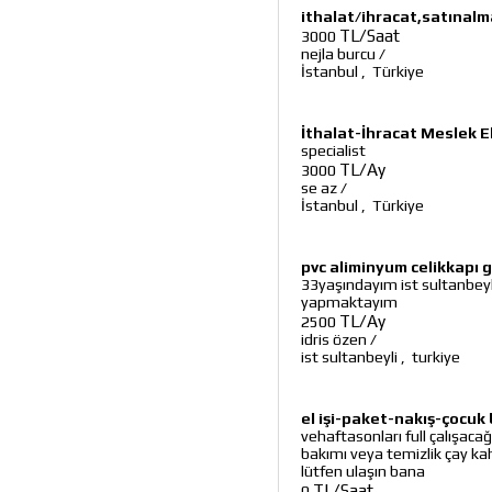
ithalat/ihracat,satınalm
TL/Saat
3000
nejla burcu
/
İstanbul
,
Türkiye
İthalat-İhracat Meslek 
specialist
TL/Ay
3000
se az
/
İstanbul
,
Türkiye
pvc aliminyum celikkapı 
33yaşındayım ist sultanbey
yapmaktayım
TL/Ay
2500
idris özen
/
ist sultanbeyli
,
turkiye
el işi-paket-nakış-çocuk 
vehaftasonları full çalışacağ
bakımı veya temizlik çay kah
lütfen ulaşın bana
TL/Saat
0