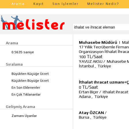
Arama
Kayıt
Son İşlemler
Melister Nedir?
Muhasebe Müdürü
|
Mal
Arama
17 Yıllık Tecrübemle Firma
Organizasyon İthalat İhrac
0.5635 saniye
TL/Saat
100
YAVUZ AKSU
/
Muhasebe 
Sıralama
İstanbul
,
Türkiye
Büyükten Küçüğe Ücret
Küçükten Büyüğe Ücret
İthalat ihracat uzmanı+Ç
TL/Saat
0
En Son Eklenenler
Ertan Biçer
/
ithalat ihraca
En Çok Tıklananlar
Adana
,
Türkiye
Gelişmiş Arama
Atay ÖZCAN
/
Zamanı Uyanlar
Bursa
,
Türkiye