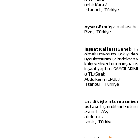
nehir Kara
/
İstanbul
,
Türkiye
Ayşe Görmüş
/
muhasebe v
Rize
,
Türkiye
İnşaat Kalfası (Genel)
|
olmak istiyorum. Çok iyi d
uygulattırırım.Çekirdekten 
kalıp vediyer bütün inşaat iş
inşaat yaptım. SAYGILARIM
TL/Saat
0
Abdulkerim ERUL
/
İstanbul
,
Türkiye
cnc dik işlem torna üniv
ustası
|
çamdibinde oturuy
TL/Ay
2500
ali demir
/
İzmir
,
Türkiye