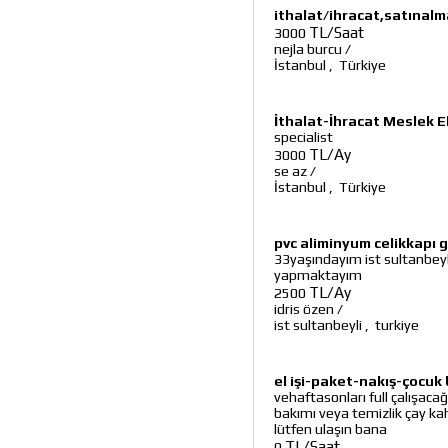
ithalat/ihracat,satınalm
TL/Saat
3000
nejla burcu
/
İstanbul
,
Türkiye
İthalat-İhracat Meslek 
specialist
TL/Ay
3000
se az
/
İstanbul
,
Türkiye
pvc aliminyum celikkapı 
33yaşındayım ist sultanbey
yapmaktayım
TL/Ay
2500
idris özen
/
ist sultanbeyli
,
turkiye
el işi-paket-nakış-çocuk 
vehaftasonları full çalışacağ
bakımı veya temizlik çay kah
lütfen ulaşın bana
TL/Saat
0