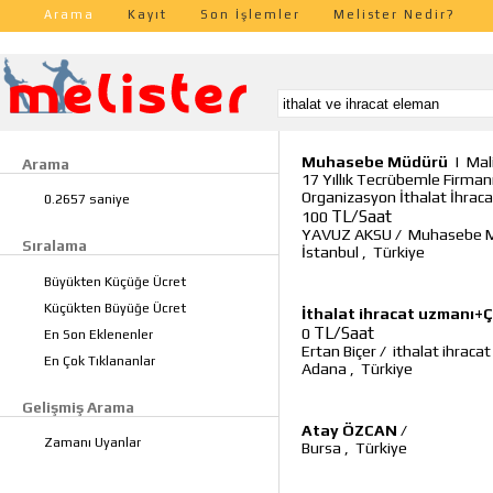
Arama
Kayıt
Son İşlemler
Melister Nedir?
Muhasebe Müdürü
|
Mal
Arama
17 Yıllık Tecrübemle Firma
Organizasyon İthalat İhrac
0.2657 saniye
TL/Saat
100
YAVUZ AKSU
/
Muhasebe 
Sıralama
İstanbul
,
Türkiye
Büyükten Küçüğe Ücret
Küçükten Büyüğe Ücret
İthalat ihracat uzmanı+Ç
TL/Saat
0
En Son Eklenenler
Ertan Biçer
/
ithalat ihraca
En Çok Tıklananlar
Adana
,
Türkiye
Gelişmiş Arama
Atay ÖZCAN
/
Zamanı Uyanlar
Bursa
,
Türkiye