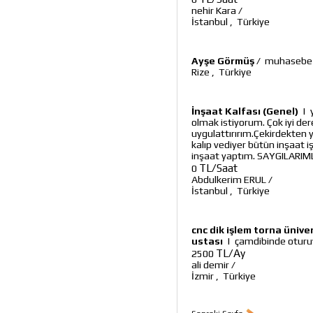
nehir Kara
/
İstanbul
,
Türkiye
Ayşe Görmüş
/
muhasebe v
Rize
,
Türkiye
İnşaat Kalfası (Genel)
|
olmak istiyorum. Çok iyi d
uygulattırırım.Çekirdekten 
kalıp vediyer bütün inşaat iş
inşaat yaptım. SAYGILARIM
TL/Saat
0
Abdulkerim ERUL
/
İstanbul
,
Türkiye
cnc dik işlem torna üniv
ustası
|
çamdibinde oturuy
TL/Ay
2500
ali demir
/
İzmir
,
Türkiye