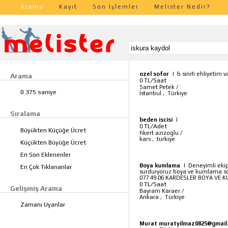
Arama
Kayıt
Son İşlemler
Melister Nedir?
ozel sofor
|
b sinifi ehliyetim 
Arama
TL/Saat
0
Samet Petek
/
0.375 saniye
İstanbul
,
Türkiye
Sıralama
beden iscisi
|
TL/Adet
0
Büyükten Küçüğe Ücret
fikert azizoglu
/
kars
,
turkiye
Küçükten Büyüğe Ücret
En Son Eklenenler
Boya kumlama
|
Deneyimli ekip
En Çok Tıklananlar
surduryoruz boya ve kumlama soru
077 49 06 KARDESLER BOYA VE
TL/Saat
0
Gelişmiş Arama
Bayram Karaer
/
Ankara
,
Türkiye
Zamanı Uyanlar
Murat muratyilmaz0825@gmail