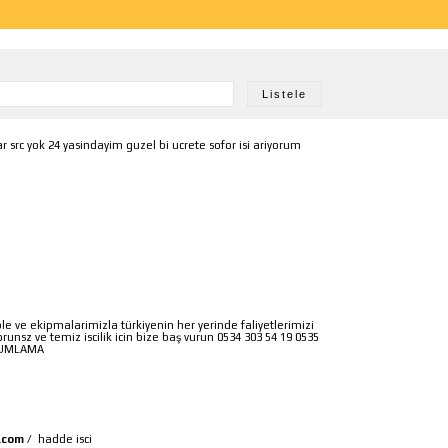
var src yok 24 yasindayim guzel bi ucrete sofor isi ariyorum
le ve ekipmalarimizla türkiyenin her yerinde faliyetlerimizi
nsz ve temiz iscilik icin bize baş vurun 0534 303 54 19 0535
 KUMLAMA
.com
/
hadde isci