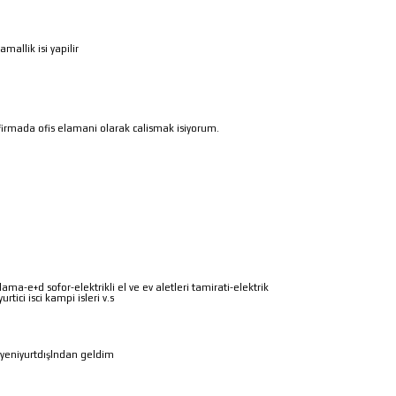
amallik isi yapilir
ir firmada ofis elamani olarak calismak isiyorum.
lama-e+d sofor-elektrikli el ve ev aletleri tamirati-elektrik
urtici isci kampi isleri v.s
m yeniyurtdışlndan geldim