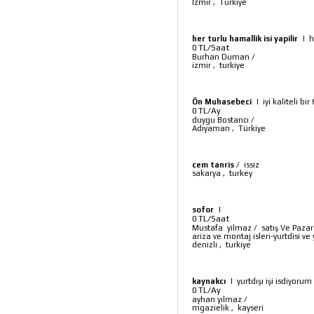
İzmir
,
Türkiye
her turlu hamallik isi yapilir
|
h
TL/Saat
0
Burhan Duman
/
izmir
,
turkiye
Ön Muhasebeci
|
iyi kaliteli b
TL/Ay
0
duygu Bostancı
/
Adıyaman
,
Türkiye
cem tanris
/
issiz
sakarya
,
turkey
sofor
|
TL/Saat
0
Mustafa yilmaz
/
satış Ve Pazar
ariza ve montaj isleri-yurtdisi ve y
denizli
,
turkiye
kaynakcı
|
yurtdışı işi isdiyoru
TL/Ay
0
ayhan yılmaz
/
mgazielik
,
kayseri