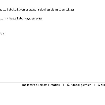
hasta kabul,diksiyon,bilgisayar seltifikasi aldim suan cok acil
k.com
/
hasta kabul kayıt görevlisi
Yok
melister'da Reklam Fırsatları
|
Kurumsal İşlemler
|
Gizlil