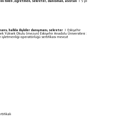
ini bilen ,ogretmen, sekreter, danisman, asistan
|
5 yil
ans, halkla ilişkiler danışmanı, sekreter
|
Eskişehir
ek Yüksek Okulu (mezun) Eskişehir Anadolu Üniversitesi :
r işletmenliği-operatörlüğü sertifikası mevcut
rtifikalı