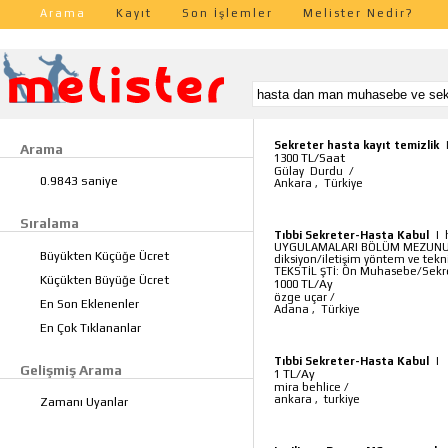
Arama
Kayıt
Son İşlemler
Melister Nedir?
Sekreter hasta kayıt temizlik
Arama
TL/Saat
1300
Gülay Durdu
/
0.9843 saniye
Ankara
,
Türkiye
Sıralama
Tıbbi Sekreter-Hasta Kabul
|
UYGULAMALARI BÖLÜM MEZUNUYUM- B
Büyükten Küçüğe Ücret
diksiyon/iletişim yöntem ve tekn
TEKSTİL ŞTİ: Ön Muhasebe/Sekr
Küçükten Büyüğe Ücret
TL/Ay
1000
özge uçar
/
En Son Eklenenler
Adana
,
Türkiye
En Çok Tıklananlar
Tıbbi Sekreter-Hasta Kabul
|
Gelişmiş Arama
TL/Ay
1
mira behlice
/
ankara
,
turkiye
Zamanı Uyanlar