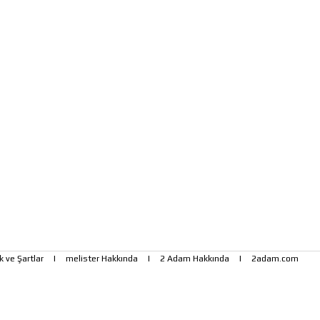
ik ve Şartlar
|
melister Hakkında
|
2 Adam Hakkında
|
2adam.com