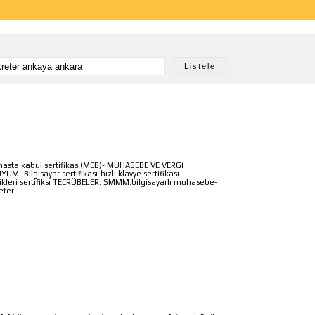
|
hasta kabul sertifikası(MEB)- MUHASEBE VE VERGİ
ilgisayar sertifikası-hızlı klavye sertifikası-
ikleri sertifiksı TECRÜBELER: SMMM:bilgisayarlı muhasebe-
eter