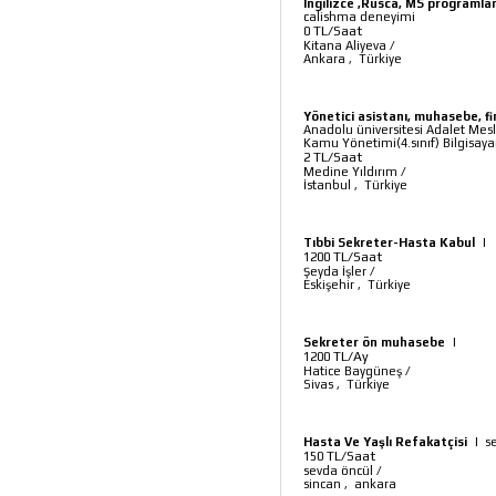
Ingilizce ,Rusca, MS programlar
calishma deneyimi
TL/Saat
0
Kitana Aliyeva
/
Ankara
,
Türkiye
Yönetici asistanı, muhasebe, fin
Anadolu üniversitesi Adalet Mesl
Kamu Yönetimi(4.sınıf) Bilgisaya
TL/Saat
2
Medine Yıldırım
/
İstanbul
,
Türkiye
Tıbbi Sekreter-Hasta Kabul
|
TL/Saat
1200
Şeyda İşler
/
Eskişehir
,
Türkiye
Sekreter ön muhasebe
|
TL/Ay
1200
Hatice Baygüneş
/
Sivas
,
Türkiye
Hasta Ve Yaşlı Refakatçisi
|
se
TL/Saat
150
sevda öncül
/
sincan
,
ankara