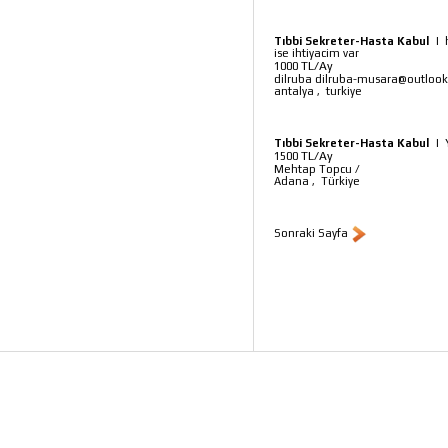
Tıbbi Sekreter-Hasta Kabul
|
ise ihtiyacim var
TL/Ay
1000
dilruba dilruba-musara@outloo
antalya
,
turkiye
Tıbbi Sekreter-Hasta Kabul
|
TL/Ay
1500
Mehtap Topcu
/
Adana
,
Türkiye
Sonraki Sayfa