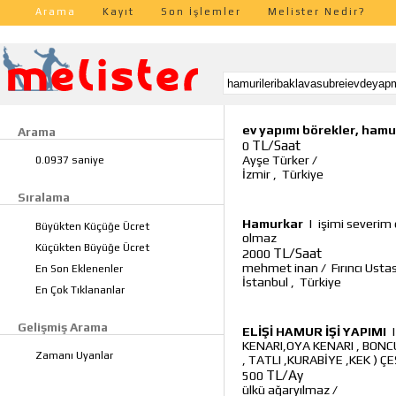
Arama
Kayıt
Son İşlemler
Melister Nedir?
ev yapımı börekler, hamur
Arama
TL/Saat
0
Ayşe Türker
/
0.0937 saniye
İzmir
,
Türkiye
Sıralama
Hamurkar
|
işimi severim
Büyükten Küçüğe Ücret
olmaz
Küçükten Büyüğe Ücret
TL/Saat
2000
mehmet inan
/
Fırıncı Ust
En Son Eklenenler
İstanbul
,
Türkiye
En Çok Tıklananlar
Gelişmiş Arama
ELİŞİ HAMUR İŞİ YAPIMI
KENARI,OYA KENARI , BONCU
Zamanı Uyanlar
, TATLI ,KURABİYE ,KEK ) Ç
TL/Ay
500
ülkü ağaryılmaz
/