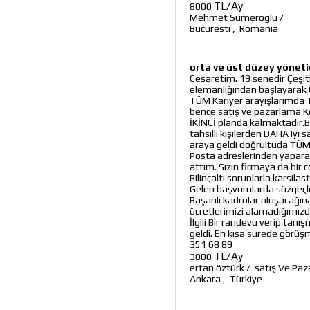
TL/Ay
8000
Mehmet Sumeroglu
/
Bucuresti
,
Romania
orta ve üst düzey yöneti
Cesaretim. 19 senedir Çeşitl
elemanlığından başlayarak O
TÜM Kariyer arayışlarımda Ta
bence satış ve pazarlama Ko
İKİNCİ planda kalmaktadır.B
tahsilli kişilerden DAHA Iyi 
araya geldi doğrultuda TÜM K
Posta adreslerinden yaparak
attım. Sızın firmaya da bir 
Bilinçaltı sorunlarla karsila
Gelen başvurularda süzgeçler
Başarılı kadrolar oluşacağı
ücretlerimizi alamadığımızd
İlgili Bir randevu verip tan
geldi. En kısa surede görüş
351 68 89
TL/Ay
3000
ertan öztürk
/
satış Ve Pa
Ankara
,
Türkiye