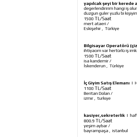
yapılcak şeyi bir kerede
degerlendiririm hangi iş o
duzgun guler yuzlu bi kişiyi
TL/Saat
1500
mert ataeri
/
Eskişehir
,
Türkiye
Bilgisayar Operatörü (çi
ihtiyacım var hertürlü iş imk
TL/Saat
1500
isa kandemir
/
İskenderun
,
Türkiye
İç Giyim Satış Elemanı
|
H
TL/Saat
1100
Beritan Dolan
/
izmır
,
turkıye
kasiyer,sekreterlik
|
haf
TL/Saat
800.9
yeşim aybar
/
bayrampaşa
,
istanbul