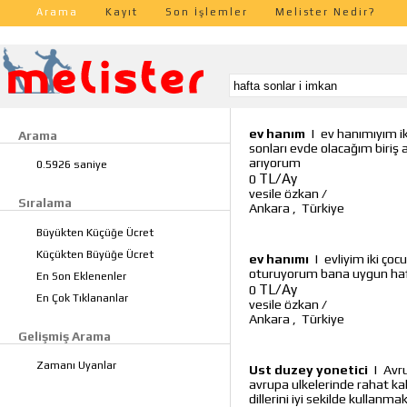
Arama
Kayıt
Son İşlemler
Melister Nedir?
ev hanım
|
ev hanımıyım i
Arama
sonları evde olacağım biriş
arıyorum
0.5926 saniye
TL/Ay
0
vesile özkan
/
Sıralama
Ankara
,
Türkiye
Büyükten Küçüğe Ücret
Küçükten Büyüğe Ücret
ev hanımı
|
evliyim iki ço
oturuyorum bana uygun haft
En Son Eklenenler
TL/Ay
0
En Çok Tıklananlar
vesile özkan
/
Ankara
,
Türkiye
Gelişmiş Arama
Zamanı Uyanlar
Ust duzey yonetici
|
Avr
avrupa ulkelerinde rahat kal
dillerini iyi sekilde kullanm