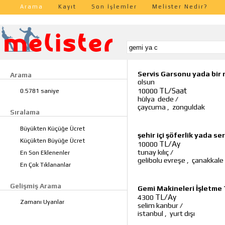
Arama
Kayıt
Son İşlemler
Melister Nedir?
Servis Garsonu yada bir
Arama
olsun
TL/Saat
10000
0.5781 saniye
hülya dede
/
çaycuma
,
zonguldak
Sıralama
Büyükten Küçüğe Ücret
şehir içi şöferlik yada s
Küçükten Büyüğe Ücret
TL/Ay
10000
tunay kılıç
/
En Son Eklenenler
gelibolu evreşe
,
çanakkale
En Çok Tıklananlar
Gelişmiş Arama
Gemi Makineleri İşletme 
TL/Ay
4300
Zamanı Uyanlar
selim kanbur
/
istanbul
,
yurt dışı