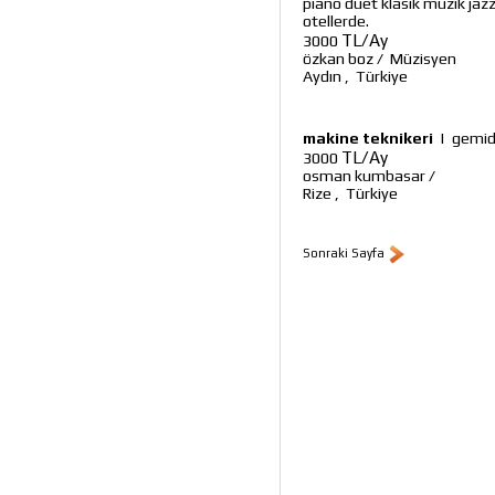
piano düet klasik müzik jaz
otellerde.
TL/Ay
3000
özkan boz
/
Müzisyen
Aydın
,
Türkiye
makine teknikeri
|
gemide
TL/Ay
3000
osman kumbasar
/
Rize
,
Türkiye
Sonraki Sayfa