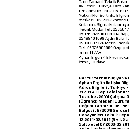
Tam Zamanlı Teknik Bakım El
ay) İzmir - Türkiye Tam Za
tersanesi 05.1982-06.1987 (
Yetkinlikler Sertifika Bilgi
merkezi - 05.2012 kazancı Ço
Kullanımı: Sigara kullanmıy
Teknik Müdür Tel : 05368174
05076392600 Burcu Kebapçıgil
05498101099 Aydın Balcı Tak
05306637176 Metin Esenlik H
Tel : 05326903889 Özgeçmi
TL/Ay
3000
Ayhan Ergün
/
Elk ve meka
İzmir
,
Türkiye
Her tür teknik bilgiye ve
Ayhan Ergün İletişim Bil
Adres Bilgileri : Türkiye 
712 31 43 Cep Telefonu : 9
Tecrübe : 26 Yıl Çalışma
(Öğrenci) Medeni Durumu :
Doğum Tarihi : 30.06.1968
Belgesi : E (2004) Sürücü 
Deneyimleri Teknik Depa
12.2011-02.2015 (3 yıl, 2
Solto otel 07.2009-05.201
Teknik Bakım Elemanı Taks