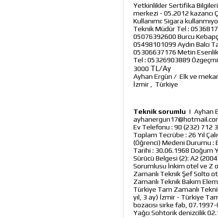
Yetkinlikler Sertifika Bilgi
merkezi - 05.2012 kazancı Ço
Kullanımı: Sigara kullanmıy
Teknik Müdür Tel : 05368174
05076392600 Burcu Kebapçıgil
05498101099 Aydın Balcı Tak
05306637176 Metin Esenlik H
Tel : 05326903889 Özgeçmi
TL/Ay
3000
Ayhan Ergün
/
Elk ve meka
İzmir
,
Türkiye
Teknik sorumlu
|
Ayhan Er
ayhanergun17@hotmail.com Ad
Ev Telefonu : 90 (232) 712 3
Toplam Tecrübe : 26 Yıl Ça
(Öğrenci) Medeni Durumu : E
Tarihi : 30.06.1968 Doğum Ye
Sürücü Belgesi (2): A2 (200
Sorumlusu İnkim otel ve Z o
Zamanlı Teknik Şef Solto ot
Zamanlı Teknik Bakım Eleman
Türkiye Tam Zamanlı Tekni
yıl, 3 ay) İzmir - Türkiye
bozacısı sirke fab, 07.1997-
Yağcı Sohtorik denizcilik 02.