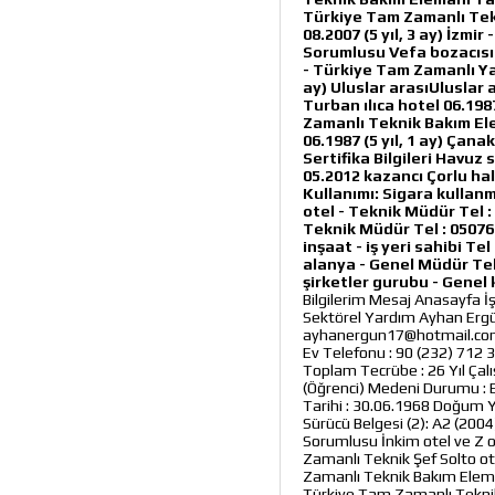
Türkiye Tam Zamanlı Tek
08.2007 (5 yıl, 3 ay) İzm
Sorumlusu Vefa bozacısı s
- Türkiye Tam Zamanlı Yağ
ay) Uluslar arasıUluslar
Turban ılıca hotel 06.1987
Zamanlı Teknik Bakım Ele
06.1987 (5 yıl, 1 ay) Çan
Sertifika Bilgileri Havu
05.2012 kazancı Çorlu hal
Kullanımı: Sigara kulla
otel - Teknik Müdür Tel 
Teknik Müdür Tel : 05076
inşaat - iş yeri sahibi Te
alanya - Genel Müdür Tel
şirketler gurubu - Genel
Bilgilerim Mesaj Anasayfa İ
Sektörel Yardım Ayhan Ergün 
ayhanergun17@hotmail.com Ad
Ev Telefonu : 90 (232) 712 3
Toplam Tecrübe : 26 Yıl Ça
(Öğrenci) Medeni Durumu : E
Tarihi : 30.06.1968 Doğum Ye
Sürücü Belgesi (2): A2 (200
Sorumlusu İnkim otel ve Z o
Zamanlı Teknik Şef Solto ot
Zamanlı Teknik Bakım Eleman
Türkiye Tam Zamanlı Tekni