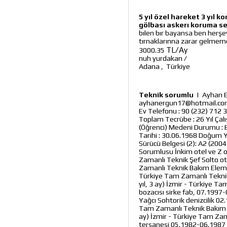
5 yıl özel hareket 3 yıl
gölbası askerı koruma se
bılen bır bayansa ben herşe
tırnaklarınna zarar gelmeme
TL/Ay
3000.35
nuh yurdakan
/
Adana
,
Türkiye
Teknik sorumlu
|
Ayhan Er
ayhanergun17@hotmail.com Ad
Ev Telefonu : 90 (232) 712 3
Toplam Tecrübe : 26 Yıl Ça
(Öğrenci) Medeni Durumu : E
Tarihi : 30.06.1968 Doğum Ye
Sürücü Belgesi (2): A2 (200
Sorumlusu İnkim otel ve Z o
Zamanlı Teknik Şef Solto ot
Zamanlı Teknik Bakım Eleman
Türkiye Tam Zamanlı Tekni
yıl, 3 ay) İzmir - Türkiye
bozacısı sirke fab, 07.1997-
Yağcı Sohtorik denizcilik 02.
Tam Zamanlı Teknik Bakım El
ay) İzmir - Türkiye Tam Za
tersanesi 05.1982-06.1987 (