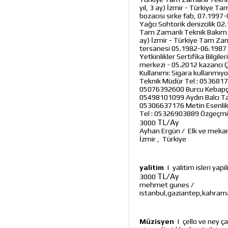
yıl, 3 ay) İzmir - Türkiye
bozacısı sirke fab, 07.1997-
Yağcı Sohtorik denizcilik 02.
Tam Zamanlı Teknik Bakım El
ay) İzmir - Türkiye Tam Za
tersanesi 05.1982-06.1987 (
Yetkinlikler Sertifika Bilgi
merkezi - 05.2012 kazancı Ço
Kullanımı: Sigara kullanmıy
Teknik Müdür Tel : 05368174
05076392600 Burcu Kebapçıgil
05498101099 Aydın Balcı Tak
05306637176 Metin Esenlik H
Tel : 05326903889 Özgeçmi
TL/Ay
3000
Ayhan Ergün
/
Elk ve meka
İzmir
,
Türkiye
yalitim
|
yalitim isleri yapi
TL/Ay
3000
mehmet gunes
/
istanbul,gaziantep,kahra
Müzisyen
|
çello ve ney ça