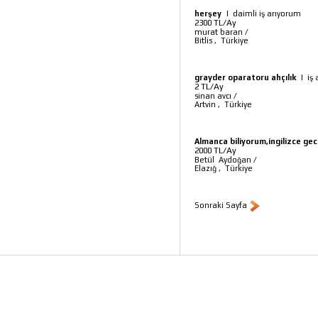
herşey
|
daimli iş arıyorum
TL/Ay
2300
murat baran
/
Bitlis
,
Türkiye
grayder oparatoru ahçılık
|
iş
TL/Ay
2
sinan avcı
/
Artvin
,
Türkiye
Almanca biliyorum,ingilizce gec
TL/Ay
2000
Betül Aydoğan
/
Elazığ
,
Türkiye
Sonraki Sayfa