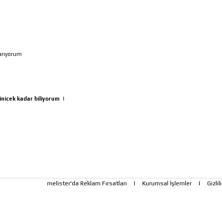
 arıyorum
inicek kadar biliyorum
|
melister'da Reklam Fırsatları
|
Kurumsal İşlemler
|
Gizlil