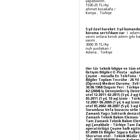
yapabilirim.
TL/Ay
1500.25
ahmet kocakafa
/
Konya
,
Türkiye
5 yıl özel hareket 3 yıl komand
koruma sertıfıkam var
|
adam 
varım onlara kendı aılem gıbı 
varım .
TL/Ay
3000.35
nuh yurdakan
/
Adana
,
Türkiye
Her tür teknik bilgiye ve tüm o
İletişim Bilgileri E-Posta : ayh
Çeşme - musalla Ev Telefonu : 90
Bilgiler Toplam Tecrübe : 26 Yı
(Öğrenci) Medeni Durumu : Evli 
30.06.1968 Doğum Yeri : Türkiye 
A2 (2004) İş Deneyimleri İş De
otel 12.2011-02.2015 (3 yıl, 2 a
05.2011 (1 yıl, 10 ay) İzmir - 
12.2007-06.2009 (1 yıl, 6 ay) İ
otel 05.2002-08.2007 (5 yıl, 3 
Sorumlusu Vefa bozacısı sirke fa
Zamanlı Yağcı Sohtorik denizcili
Zamanlı Teknik Bakım Elemanı Tur
Tam Zamanlı Teknik Bakım Eleman
ay) Çanakkale - Türkiye Tam Zam
operatörlüğü Çeşme halk eğitim
07.2000 Ek Bilgiler Sigara Kull
Sheraton otel - Teknik Müdür T
Tel : 05076392600 Burcu Kebapçıgi