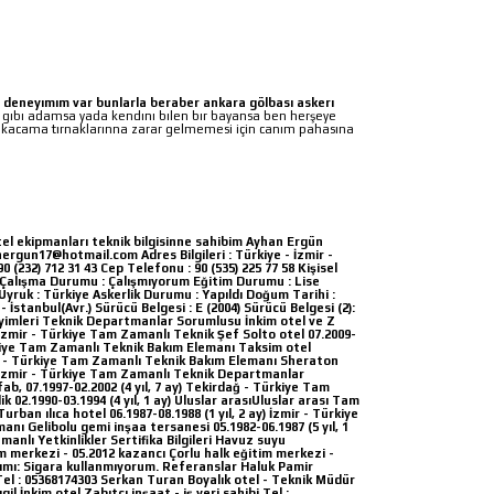
o deneyımım var bunlarla beraber ankara gölbası askerı
gıbı adamsa yada kendını bılen bır bayansa ben herşeye
bakacama tırnaklarınna zarar gelmemesi için canım pahasına
tel ekipmanları teknik bilgisinne sahibim Ayhan Ergün
anergun17@hotmail.com Adres Bilgileri : Türkiye - İzmir -
 (232) 712 31 43 Cep Telefonu : 90 (535) 225 77 58 Kişisel
l Çalışma Durumu : Çalışmıyorum Eğitim Durumu : Lise
Uyruk : Türkiye Askerlik Durumu : Yapıldı Doğum Tarihi :
- İstanbul(Avr.) Sürücü Belgesi : E (2004) Sürücü Belgesi (2):
neyimleri Teknik Departmanlar Sorumlusu İnkim otel ve Z
y) İzmir - Türkiye Tam Zamanlı Teknik Şef Solto otel 07.2009-
Türkiye Tam Zamanlı Teknik Bakım Elemanı Taksim otel
zmir - Türkiye Tam Zamanlı Teknik Bakım Elemanı Sheraton
ay) İzmir - Türkiye Tam Zamanlı Teknik Departmanlar
b, 07.1997-02.2002 (4 yıl, 7 ay) Tekirdağ - Türkiye Tam
k 02.1990-03.1994 (4 yıl, 1 ay) Uluslar arasıUluslar arası Tam
ban ılıca hotel 06.1987-08.1988 (1 yıl, 2 ay) İzmir - Türkiye
ı Gelibolu gemi inşaa tersanesi 05.1982-06.1987 (5 yıl, 1
anlı Yetkinlikler Sertifika Bilgileri Havuz suyu
 merkezi - 05.2012 kazancı Çorlu halk eğitim merkezi -
anımı: Sigara kullanmıyorum. Referanslar Haluk Pamir
el : 05368174303 Serkan Turan Boyalık otel - Teknik Müdür
l İnkim otel Zabıtcı inşaat - iş yeri sahibi Tel :