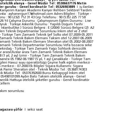
otelcilik alanya - Genel Müdür Tel : 05306637176 Metin
tler gurubu - Genel kordinatör Tel : 05326903889
|
iş ilanları
a Kariyerim Kariyer Akademi Kariyer Rehberi Sektörel Yardım
Posta : ayhanergun17@hotmail.com Adres Bilgileri : Türkiye -
nu : 90 (232) 712 31 43 Cep Telefonu : 90 (535) 225 77 58
: 26 Yıl Çalışma Durumu : Çalışmıyorum Eğitim Durumu : Lise
yruk : Türkiye Askerlik Durumu : Yapıldı Doğum Tarihi :
 İstanbul(Avr.) Sürücü Belgesi : E (2004) Sürücü Belgesi (2): A2
mleri Teknik Departmanlar Sorumlusu İnkim otel ve Z otel
ir - Türkiye Tam Zamanlı Teknik Şef Solto otel 07.2009-05.2011
am Zamanlı Teknik Bakım Elemanı Taksim otel 12.2007-06.2009
m Zamanlı Teknik Bakım Elemanı Sheraton otel 05.2002-08.2007
m Zamanlı Teknik Departmanlar Sorumlusu Vefa bozacısı sirke
) Tekirdağ - Türkiye Tam Zamanlı Yağcı Sohtorik denizcilik
uslar arasıUluslar arası Tam Zamanlı Teknik Bakım Elemanı
8 (1 yıl, 2 ay) İzmir - Türkiye Tam Zamanlı Teknik Bakım
anesi 05.1982-06.1987 (5 yıl, 1 ay) Çanakkale - Türkiye Tam
ilgileri Havuz suyu operatörlüğü Çeşme halk eğitim merkezi -
 merkezi - 07.2000 Ek Bilgiler Sigara Kullanımı: Sigara
k Pamir Sheraton otel - Teknik Müdür Tel : 05368174303
ik Müdür Tel : 05076392600 Burcu Kebapçıgil İnkim otel
l : 05498101099 Aydın Balcı Taksim otelcilik alanya - Genel
enlik Hattuşa otelcilik şirketler gurubu - Genel kordinatör
cellem
bakım sorumlusu
mağazası şöför
|
sekiz saat