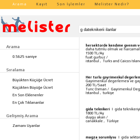
Arama
Kayıt
Son İşlemler
Melister Nedir?
hersektorde kendıme gvenım v
Arama
daha tutmlu olmak ve harcamala
TL/Ay
1500
0.5625 saniye
fuat gurbuz
/
istanbul
,
Turks and Caicos Islan
Sıralama
Her turlu gsyrimenkul degerlem
Büyükten Küçüğe Ücret
Gayrimenkul degerlemesi ve ga
TL/Saat
200
Küçükten Büyüğe Ücret
Tunc Osman
/
Gayrimenkul Deg
Istanbul
,
turkiye
En Son Eklenenler
En Çok Tıklananlar
gida teknikeri
|
gida teknikeriy
TL/Ay
1800
Gelişmiş Arama
duygu akan
/
canakkale
,
Türkiye
Zamanı Uyanlar
magza sorumlysu
|
gida sekto