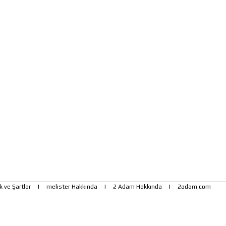
ik ve Şartlar
|
melister Hakkında
|
2 Adam Hakkında
|
2adam.com