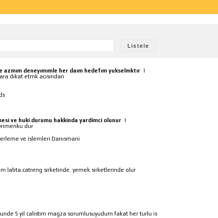
e azmım deneyımımle her daım hedefım yukselmktır
|
ra dıkat etmk acısından
ds
esi ve huki durumu hakkinda yardimci olunur
|
yrimenku dur
erleme ve islemleri Danısmani
im labta.catreng sirketinde. yemek sirketlerinde olur
runde 5 yil calistim magza sorumlusuyudum fakat her turlu is