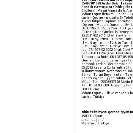
05498101099 Aydın Balcı Taksim 
Esenlik Hattuşa otelcilik şirke
Bilgilerim Mesaj Anasayfa İş Ar
Ayhan Ergün İletişim Bilgileri E-
İzmir - Çeşme - musalla Ev Telefo
Kişisel Bilgiler Toplam Tecrübe 
(Öğrenci) Medeni Durumu : Evli U
30.06.1968 Doğum Yeri : Türkiye -
(2004) İş Deneyimleri İş Deneyi
12.2011-02.2015 (3 yıl, 2 ay) İzm
(1 yıl, 10 ay) İzmir - Türkiye T
(1 yıl, 6 ay) İzmir - Türkiye Ta
(5 yıl, 3 ay) İzmir - Türkiye Ta
fab, 07.1997-02.2002 (4 yıl, 7 ay
02.1990-03.1994 (4 yıl, 1 ay) Ul
Turban ılıca hotel 06.1987-08.198
Elemanı Gelibolu gemi inşaa ters
Zamanlı Yetkinlikler Sertifika B
05.2012 kazancı Çorlu halk eğitim
kullanmıyorum. Referanslar Halu
Serkan Turan Boyalık otel - Tekn
Zabıtcı inşaat - iş yeri sahibi Te
Müdür Tel : 05306637176 Metin Es
Tel : 05326903889 Özgeçmiş Gün
TL/Ay
3000
Ayhan Ergün
/
Elk ve mekanik 
İzmir
,
Türkiye
sıhhı teknısyenı gorson gıyım 
TL/Saat
1500
erkan doğan
/
Malatya
,
Türkiye