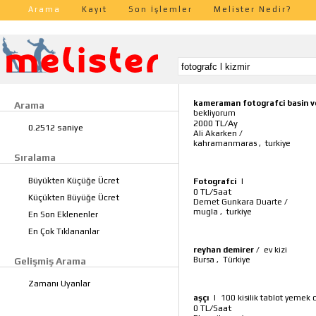
Arama
Kayıt
Son İşlemler
Melister Nedir?
kameraman fotografci basin v
Arama
bekliyorum
TL/Ay
2000
0.2512 saniye
Ali Akarken
/
kahramanmaras
,
turkiye
Sıralama
Büyükten Küçüğe Ücret
Fotografci
|
TL/Saat
0
Küçükten Büyüğe Ücret
Demet Gunkara Duarte
/
mugla
,
turkiye
En Son Eklenenler
En Çok Tıklananlar
reyhan demirer
/
ev kizi
Bursa
,
Türkiye
Gelişmiş Arama
Zamanı Uyanlar
aşçı
|
100 kisilik tablot yemek c
TL/Saat
0