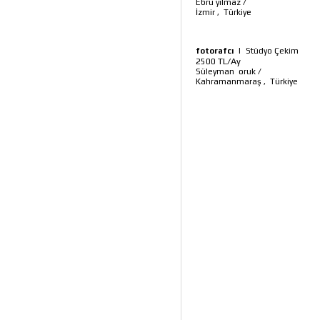
Ebru yilmaz
/
İzmir
,
Türkiye
fotorafcı
|
Stüdyo Çekim
TL/Ay
2500
Süleyman oruk
/
Kahramanmaraş
,
Türkiye