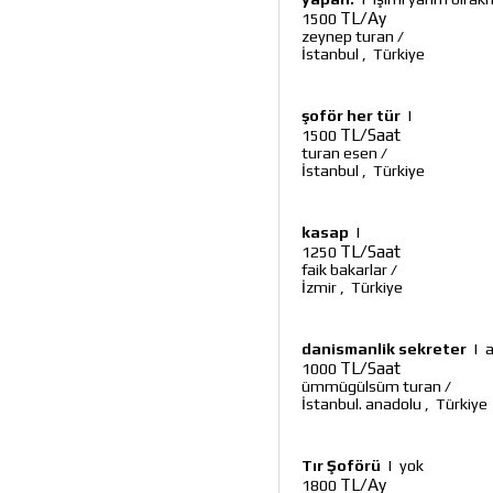
TL/Ay
1500
zeynep turan
/
İstanbul
,
Türkiye
şoför her tür
|
TL/Saat
1500
turan esen
/
İstanbul
,
Türkiye
kasap
|
TL/Saat
1250
faik bakarlar
/
İzmir
,
Türkiye
danismanlik sekreter
|
a
TL/Saat
1000
ümmügülsüm turan
/
İstanbul. anadolu
,
Türkiye
Tır Şoförü
|
yok
TL/Ay
1800