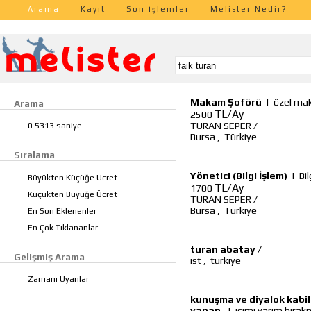
Arama
Kayıt
Son İşlemler
Melister Nedir?
Makam Şoförü
|
özel ma
Arama
TL/Ay
2500
TURAN SEPER
/
0.5313 saniye
Bursa
,
Türkiye
Sıralama
Yönetici (Bilgi İşlem)
|
Bi
Büyükten Küçüğe Ücret
TL/Ay
1700
Küçükten Büyüğe Ücret
TURAN SEPER
/
Bursa
,
Türkiye
En Son Eklenenler
En Çok Tıklananlar
turan abatay
/
Gelişmiş Arama
ist
,
turkiye
Zamanı Uyanlar
kunuşma ve diyalok kabili
yapan.
|
işimi yarım bıra