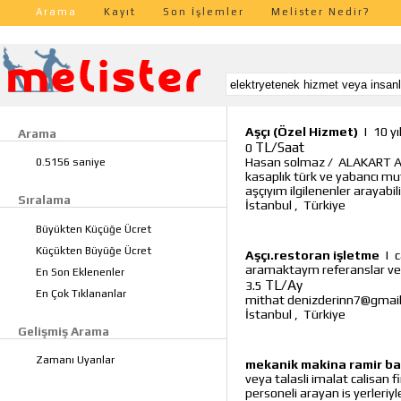
Arama
Kayıt
Son İşlemler
Melister Nedir?
Aşçı (Özel Hizmet)
|
10 yı
Arama
TL/Saat
0
Hasan solmaz
/
ALAKART AŞ
0.5156 saniye
kasaplık türk ve yabancı mu
aşçıyım ilgilenenler arayabilir
Sıralama
İstanbul
,
Türkiye
Büyükten Küçüğe Ücret
Küçükten Büyüğe Ücret
Aşçı.restoran işletme
|
c
aramaktaym referanslar veri
En Son Eklenenler
TL/Ay
3.5
En Çok Tıklananlar
mithat denizderinn7@gmai
İstanbul
,
Türkiye
Gelişmiş Arama
Zamanı Uyanlar
mekanik makina ramir ba
veya talasli imalat calisan 
personeli arayan is yerleriy