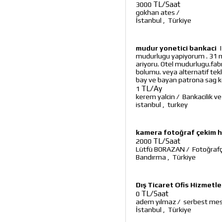
TL/Saat
3000
gokhan ates
/
İstanbul
,
Türkiye
mudur yonetici bankaci
mudurlugu yapiyorum . 31 ma
ariyoru. Otel mudurlugu.fab
bolumu. veya alternatif tekli
bay ve bayan patrona sag ko
TL/Ay
1
kerem yalcin
/
Bankacilik ve
istanbul
,
turkey
kamera fotoğraf çekim h
TL/Saat
2000
Lütfü BORAZAN
/
Fotoğrafç
Bandırma
,
Türkiye
Dış Ticaret Ofis Hizmetle
TL/Saat
0
adem yılmaz
/
serbest mes
İstanbul
,
Türkiye