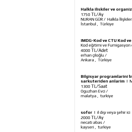
Halkla iliskiler ve organ
TL/Ay
1750
NURAN GÜR
/
Halkla İlişki
İstanbul
,
Türkiye
IMDG-Kod ve CTU Kod ve 
Kod eğitimi ve Fumigasyon 
TL/Adet
4000
erhan çiloğlu
/
Ankara
,
Türkiye
Bilgisyar programlarini 
sarkuteriden anlarim
|
M
TL/Saat
1300
Oguzhan Evci
/
malatya
,
turkiye
sofor
|
il dışı veya şehir ici
TL/Ay
2000
necati abas
/
kayseri
,
turkiye