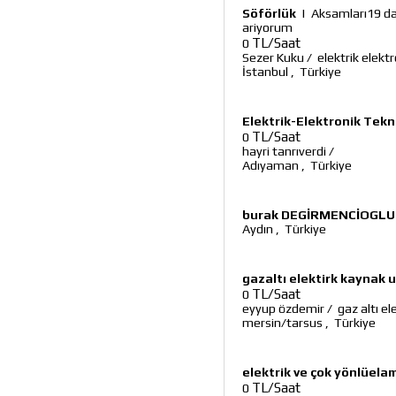
Söförlük
|
Aksamları19 da
ariyorum
TL/Saat
0
Sezer Kuku
/
elektrik elekt
İstanbul
,
Türkiye
Elektrik-Elektronik Tekn
TL/Saat
0
hayri tanrıverdi
/
Adıyaman
,
Türkiye
burak DEGİRMENCİOGLU
Aydın
,
Türkiye
gazaltı elektirk kaynak 
TL/Saat
0
eyyup özdemir
/
gaz altı el
mersin/tarsus
,
Türkiye
elektrik ve çok yönlüela
TL/Saat
0