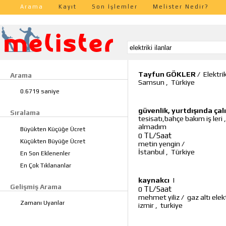
Arama
Kayıt
Son İşlemler
Melister Nedir?
Tayfun GÖKLER
/
Elektri
Arama
Samsun
,
Türkiye
0.6719 saniye
güvenlik, yurtdışında ça
Sıralama
tesisatı,bahçe bakım iş leri 
almadım
Büyükten Küçüğe Ücret
TL/Saat
0
Küçükten Büyüğe Ücret
metin yengin
/
İstanbul
,
Türkiye
En Son Eklenenler
En Çok Tıklananlar
kaynakcı
|
Gelişmiş Arama
TL/Saat
0
mehmet yiliz
/
gaz altı ele
Zamanı Uyanlar
izmir
,
turkiye