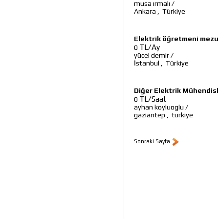
musa ırmalı
/
Ankara
,
Türkiye
Elektrik öğretmeni mezu
TL/Ay
0
yücel demir
/
İstanbul
,
Türkiye
Diğer Elektrik Mühendisl
TL/Saat
0
ayhan koyluoglu
/
gaziantep
,
turkiye
Sonraki Sayfa