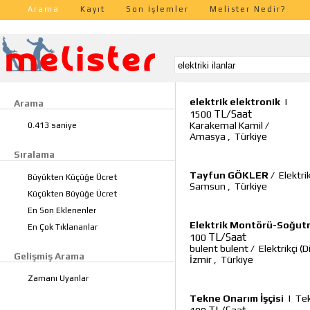
Arama
Kayıt
Son İşlemler
Melister Nedir?
elektrik elektronik
|
Arama
TL/Saat
1500
Karakemal Kamil
/
0.413 saniye
Amasya
,
Türkiye
Sıralama
Tayfun GÖKLER
/
Elektri
Büyükten Küçüğe Ücret
Samsun
,
Türkiye
Küçükten Büyüğe Ücret
En Son Eklenenler
Elektrik Montörü-Soğut
En Çok Tıklananlar
TL/Saat
100
bulent bulent
/
Elektrikçi (D
Gelişmiş Arama
İzmir
,
Türkiye
Zamanı Uyanlar
Tekne Onarım İşçisi
|
Tek