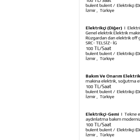
TL/Saat
100
bulent bulent
/
Elektrikçi (D
İzmir
,
Türkiye
Elektrikçi (Diğer)
|
Elektr
Genel elektrik Elektrik mak
Rüzgardan dan elektrik off
SRC- TELSİZ- İG
TL/Saat
100
bulent bulent
/
Elektrikçi (D
İzmir
,
Türkiye
Bakım Ve Onarım Elektrik
makina elektrik, soğutma el
TL/Saat
100
bulent bulent
/
Elektrikçi (D
İzmir
,
Türkiye
Elektrikçi-Gemi
|
Tekne el
aydınlatma bakım moderni
TL/Saat
100
bulent bulent
/
Elektrikçi (D
İzmir
,
Türkiye