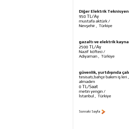
Diğer Elektrik Teknisyen
TL/Ay
950
mustafa aktürk
/
Nevşehir
,
Türkiye
gazaltı ve elektrik kayna
TL/Ay
2500
Nazif köfteci
/
Adıyaman
,
Türkiye
güvenlik, yurtdışında ça
tesisatı,bahçe bakım iş leri 
almadım
TL/Saat
0
metin yengin
/
İstanbul
,
Türkiye
Sonraki Sayfa