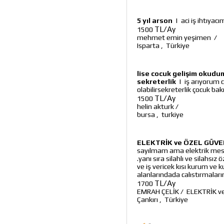
5 yıl arson
|
aci iş ihtıyac
TL/Ay
1500
mehmet emin yeşimen
/
Isparta
,
Türkiye
lise cocuk gelişim okudum 
sekreterlik
|
iş arıyorum ca
olabilirsekreterlik çocuk b
TL/Ay
1500
helin akturk
/
bursa
,
turkiye
ELEKTRİK ve ÖZEL GÜVE
sayılmam ama elektrik mesle
.yanı sıra silahlı ve silahsız
ve iş vericek kısı kurum ve 
alanlarındada calıstırmaları
TL/Ay
1700
EMRAH ÇELİK
/
ELEKTRİK v
Çankırı
,
Türkiye