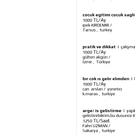
cocuk egitimi cocuk sagli
TL/Ay
1000
ipek KIRDEMiR
/
Tarsus
,
turkey
pratik ve dikkat
|
çalışmak
TL/Ay
1000
gülten akgün
/
İzmir
,
Türkiye
bır cok ıs gelır elımden
|
TL/Ay
1000
can arslan
/
yonetıcı
k.maras
,
turkiye
arge/ is gelistirme
|
yapi
gelistirebilirim.bu dusunce 
TL/Saat
1250
Fahri UZMAN
/
Sakarya
,
turkiye