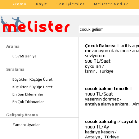
Arama
Kayıt
Son İşlemler
Melister Nedir?
Çocuk Bakıcısı
|
acil is a
Arama
mezunuyum daha once anaoku
seviyorum
0.5769 saniye
TL/Saat
900
öykü arı
/
Sıralama
İzmir
,
Türkiye
Büyükten Küçüğe Ücret
Küçükten Büyüğe Ücret
cocuk bakımı temzlk
|
TL/Saat
1000
En Son Eklenenler
yasemin dönmez
/
En Çok Tıklananlar
antalya alanya ankara
,
Al
Gelişmiş Arama
cocuk bakıcılıgı / caycılık
Zamanı Uyanlar
TL/Ay
1000
kadiriye kesgin
/
Antalya
,
Türkiye