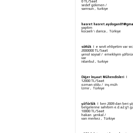
TL/Saat
0
sedef gökmen
/
samsun
,
turkiye
hasret hasret.aydogan01@gma
yaptim
kocaeli \ darica
,
Türkiye
söflük
|
e sınıfi ehliyetim var 
TL/Saat
2000000
şenol soysal
/
emekliyim şöförüm
var
istanbul
,
turkiye
Diğer İnşaat Mühendisleri
|
TL/Saat
12000
ozman oldu
/
inş müh
İzmir
,
Türkiye
şöförlük
|
ben 2009 dan beri şö
belgelerine sahibim e.d.a2.g1.g
TL/Saat
10000
hakan şenkal
/
van merkez
,
Türkiye