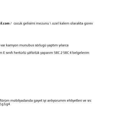
il.com
/
cocuk gelisimi mezunu \ ozel kalem olarakta gorev
src var kamyon munubus sörlugü yaptım yılarca
 E sınıfı hertürlü şöförlük yaparım SRC 2 SRC 4 belgelerim
förüm mobilyadanda gayet iyi anlıyorumm ehliyetleri ve src
2,g3,g4