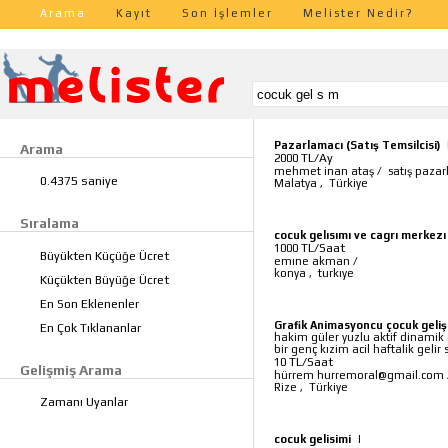
Arama
Kayıt
Son İşlemler
Melister Nedir?
Pazarlamacı (Satış Temsilcisi)
Arama
TL/Ay
2000
mehmet inan ataş
/
satış paza
0.4375 saniye
Malatya
,
Türkiye
Sıralama
cocuk gelısımı ve cagrı merkezı
TL/Saat
1000
Büyükten Küçüğe Ücret
emıne akman
/
konya
,
turkıye
Küçükten Büyüğe Ücret
En Son Eklenenler
Grafik Animasyoncu çocuk geliş
En Çok Tıklananlar
hakim güler yuzlu aktif dinamik 
bir genç kızim acil haftalik geli
TL/Saat
10
Gelişmiş Arama
hürrem hurremoral@gmail.com
Rize
,
Türkiye
Zamanı Uyanlar
cocuk gelisimi
|