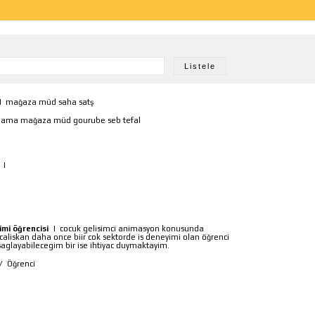
|
mağaza müd saha satş
rlama mağaza müd gourube seb tefal
|
imi öğrencisi
|
cocuk gelisimci animasyon konusunda
caliskan daha once biir cok sektorde is deneyimi olan öğrenci
r saglayabilecegim bir ise ihtiyac duymaktayim.
/
Öğrenci