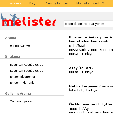
Arama
Kayıt
Son İşlemler
Melister Nedir?
Büro yönetimi ve yönetic
Arama
hem okudum hem çalıştı
TL/Saat
0
0.7156 saniye
Büşra Kutlu
/
Büro Yönetimi
Bursa
,
Türkiye
Sıralama
Büyükten Küçüğe Ücret
Atay ÖZCAN
/
Küçükten Büyüğe Ücret
Bursa
,
Türkiye
En Son Eklenenler
En Çok Tıklananlar
Hatice Sarpaşan
/
arge.s
İstanbul
,
Türkiye
Gelişmiş Arama
Zamanı Uyanlar
Ön Muhasebeci
|
4 yıl te
TL/Ay
1000
oya güzel
/
sekreter-büro 