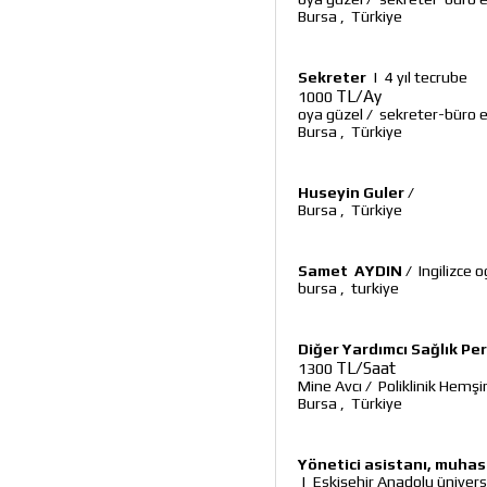
Bursa
,
Türkiye
Sekreter
|
4 yıl tecrube
TL/Ay
1000
oya güzel
/
sekreter-büro 
Bursa
,
Türkiye
Huseyin Guler
/
Bursa
,
Türkiye
Samet AYDIN
/
Ingilizce 
bursa
,
turkiye
Diğer Yardımcı Sağlık Pe
TL/Saat
1300
Mine Avcı
/
Poliklinik Hemşi
Bursa
,
Türkiye
Yönetici asistanı, muhase
|
Eskişehir Anadolu üniver