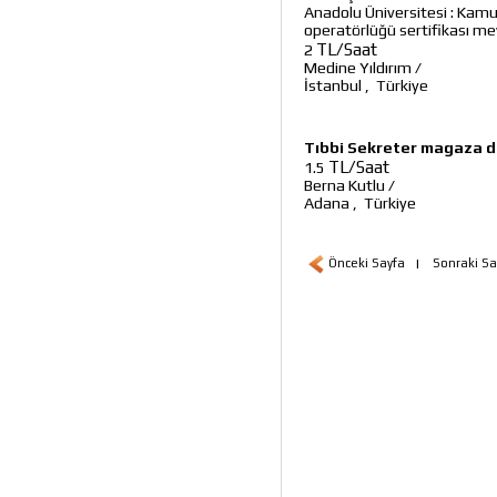
Anadolu Üniversitesi : Kamu 
operatörlüğü sertifikası m
TL/Saat
2
Medine Yıldırım
/
İstanbul
,
Türkiye
Tıbbi Sekreter magaza d
TL/Saat
1.5
Berna Kutlu
/
Adana
,
Türkiye
Önceki Sayfa
|
Sonraki Sa