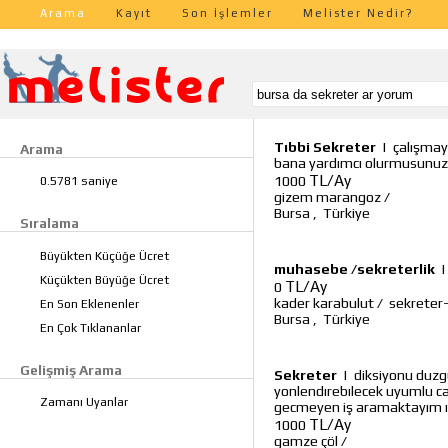
Arama
Kayıt
Son İşlemler
Melister Nedir?
Tıbbi Sekreter
|
çalışmay
Arama
bana yardımcı olurmusunuz
TL/Ay
1000
0.5781 saniye
gizem marangoz
/
Bursa
,
Türkiye
Sıralama
Büyükten Küçüğe Ücret
muhasebe /sekreterlik
Küçükten Büyüğe Ücret
TL/Ay
0
kader karabulut
/
sekreter
En Son Eklenenler
Bursa
,
Türkiye
En Çok Tıklananlar
Gelişmiş Arama
Sekreter
|
diksiyonu duzgu
yonlendırebılecek uyumlu c
Zamanı Uyanlar
gecmeyen iş aramaktayım ık
TL/Ay
1000
gamze çöl
/