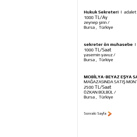
Hukuk Sekreteri
|
adalet
TL/Ay
1000
zeynep şirin
/
Bursa
,
Türkiye
sekreter ön muhasebe
|
TL/Saat
1000
yasemin yavuz
/
Bursa
,
Türkiye
MOBİLYA-BEYAZ EŞYA S
MAĞAZASINDA SATIŞ MONTA
TL/Saat
2500
ÖZKAN BÜLBÜL
/
Bursa
,
Türkiye
Sonraki Sayfa