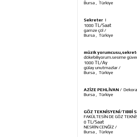
Bursa
,
Türkiye
Sekreter
|
TL/Saat
1000
gamze çöl
/
Bursa
,
Türkiye
müzik yorumcusu,sekret
dökebiliyorum.sesime güveni
TL/Ay
1000
gülay unutmazlar
/
Bursa
,
Türkiye
AZİZE PEHLİVAN
/
Dekora
Bursa
,
Türkiye
GÖZ TEKNİSYENİ/TIBBİ 
FAKÜLTESİN DE GÖZ TEKNİ
TL/Saat
0
NESRİN CENĞİZ
/
Bursa
,
Türkiye