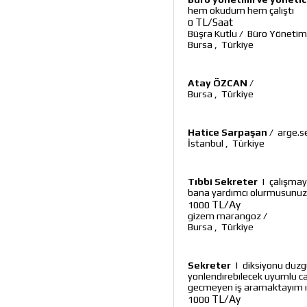
hem okudum hem çalıştı
TL/Saat
0
Büşra Kutlu
/
Büro Yönetimi
Bursa
,
Türkiye
Atay ÖZCAN
/
Bursa
,
Türkiye
Hatice Sarpaşan
/
arge.s
İstanbul
,
Türkiye
Tıbbi Sekreter
|
çalışmay
bana yardımcı olurmusunuz
TL/Ay
1000
gizem marangoz
/
Bursa
,
Türkiye
Sekreter
|
diksiyonu duzgu
yonlendırebılecek uyumlu c
gecmeyen iş aramaktayım ık
TL/Ay
1000