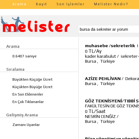
Arama
Kayıt
Son İşlemler
Melister Nedir?
muhasebe /sekreterlik
Arama
TL/Ay
0
kader karabulut
/
sekreter
0.6407 saniye
Bursa
,
Türkiye
Sıralama
AZİZE PEHLİVAN
/
Dekora
Büyükten Küçüğe Ücret
Bursa
,
Türkiye
Küçükten Büyüğe Ücret
En Son Eklenenler
GÖZ TEKNİSYENİ/TIBBİ 
En Çok Tıklananlar
FAKÜLTESİN DE GÖZ TEKNİ
TL/Saat
0
Gelişmiş Arama
NESRİN CENĞİZ
/
Bursa
,
Türkiye
Zamanı Uyanlar
Büro yönetimi ve yönetic