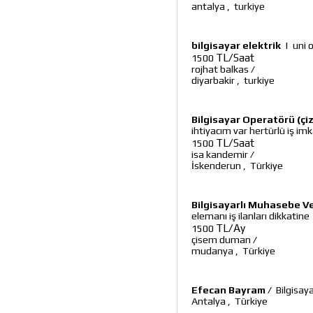
antalya
,
turkiye
bilgisayar elektrik
|
uni 
TL/Saat
1500
rojhat balkas
/
diyarbakir
,
turkiye
Bilgisayar Operatörü (çi
ihtiyacım var hertürlü iş imk
TL/Saat
1500
isa kandemir
/
İskenderun
,
Türkiye
Bilgisayarlı Muhasebe V
elemanı iş ilanları dikkatine
TL/Ay
1500
çisem duman
/
mudanya
,
Türkiye
Efecan Bayram
/
Bilgisay
Antalya
,
Türkiye