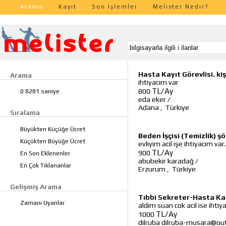
Arama
Kayıt
Son İşlemler
Melister Nedir?
Hasta Kayıt Görevlisi. kiş
Arama
ihtiyacım var
TL/Ay
800
0.8281 saniye
eda eker
/
Adana
,
Türkiye
Sıralama
Büyükten Küçüğe Ücret
Beden İşçisi (Temizlik) ş
Küçükten Büyüğe Ücret
evliyim acil işe ihtiyacım var.
TL/Ay
900
En Son Eklenenler
abubekir karadağ
/
En Çok Tıklananlar
Erzurum
,
Türkiye
Gelişmiş Arama
Tıbbi Sekreter-Hasta Ka
Zamanı Uyanlar
aldim suan cok acil ise ihtiy
TL/Ay
1000
dilruba dilruba-musara@ou