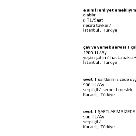
e sınıfı ehliyet emeklıyim 
olabılir
TL/Saat
0
necati toykar
/
İstanbul
,
Türkiye
çay ve yemek servisi
|
ça
TL/Ay
1200
yeşim şahin
/
hasta bakıcı 
İstanbul
,
Türkiye
evet
|
sartlarım sızede uyg
TL/Ay
900
serpil çil
/
serbest meslek
Kocaeli
,
Türkiye
evet
|
ŞARTLARIM SİZEDE
TL/Ay
900
serpil çil
/
Kocaeli
,
Türkiye