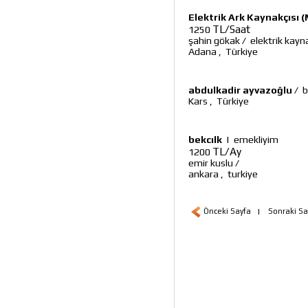
Elektrik Ark Kaynakçısı (
TL/Saat
1250
şahin gökak
/
elektrik kayna
Adana
,
Türkiye
abdulkadir ayvazoğlu
/
b
Kars
,
Türkiye
bekcılk
|
emekliyim
TL/Ay
1200
emir kuslu
/
ankara
,
turkiye
Önceki Sayfa
|
Sonraki Sa