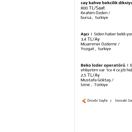
cay kahve bekcilik diksi
TL/Saat
800
ibrahim Özden
/
bursa
,
turkiye
Aşcı
|
Siden haber bekli y
TL/Ay
3.4
Muammer Özdemir
/
Yozgat
,
turkiye
Beko loder operatörü
|
ehliyetim var 1cx 4 cx jcb h
TL/Ay
2.5
Mustafa Göktaş
/
İzmir
,
Türkiye
Önceki Sayfa
|
Sonraki Sa