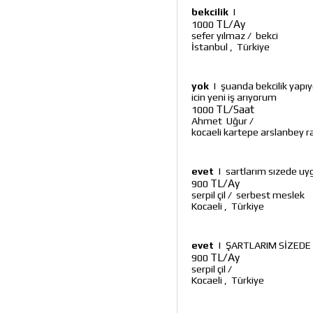
bekcilik
|
TL/Ay
1000
sefer yılmaz
/
bekci
İstanbul
,
Türkiye
yok
|
şuanda bekcilik yapı
icin yeni iş arıyorum
TL/Saat
1000
Ahmet Uğur
/
kocaeli kartepe arslanbey 
evet
|
sartlarım sızede uyg
TL/Ay
900
serpil çil
/
serbest meslek
Kocaeli
,
Türkiye
evet
|
ŞARTLARIM SİZEDE
TL/Ay
900
serpil çil
/
Kocaeli
,
Türkiye