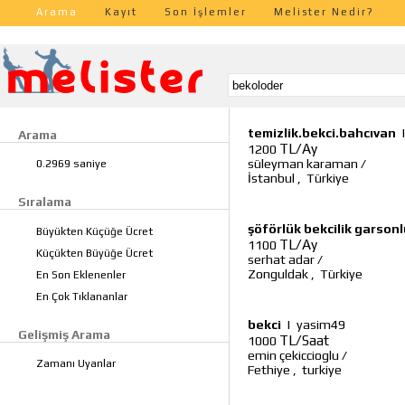
Arama
Kayıt
Son İşlemler
Melister Nedir?
temizlik.bekci.bahcıvan
Arama
TL/Ay
1200
süleyman karaman
/
0.2969 saniye
İstanbul
,
Türkiye
Sıralama
şöförlük bekcilik garson
Büyükten Küçüğe Ücret
TL/Ay
1100
Küçükten Büyüğe Ücret
serhat adar
/
Zonguldak
,
Türkiye
En Son Eklenenler
En Çok Tıklananlar
bekci
|
yasim49
Gelişmiş Arama
TL/Saat
1000
emin çekiccioglu
/
Zamanı Uyanlar
Fethiye
,
turkiye