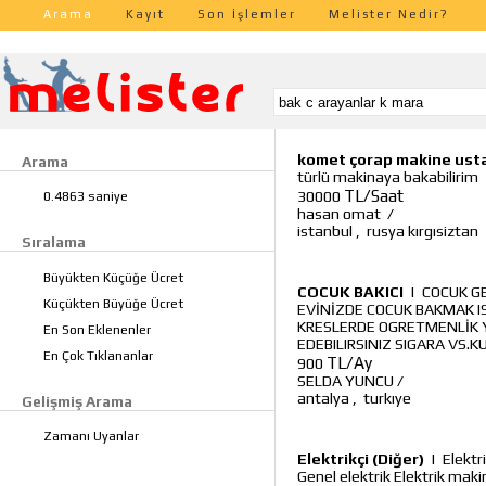
Arama
Kayıt
Son İşlemler
Melister Nedir?
komet çorap makine ust
Arama
türlü makinaya bakabilirim
TL/Saat
30000
0.4863 saniye
hasan omat
/
istanbul
,
rusya kırgısiztan
Sıralama
Büyükten Küçüğe Ücret
COCUK BAKICI
|
COCUK G
Küçükten Büyüğe Ücret
EVİNİZDE COCUK BAKMAK I
KRESLERDE OGRETMENLİK
En Son Eklenenler
EDEBILIRSINIZ SIGARA VS.
En Çok Tıklananlar
TL/Ay
900
SELDA YUNCU
/
antalya
,
turkıye
Gelişmiş Arama
Zamanı Uyanlar
Elektrikçi (Diğer)
|
Elektr
Genel elektrik Elektrik mak