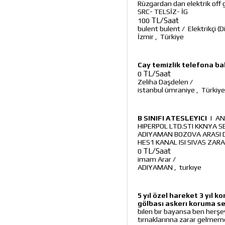
Rüzgardan dan elektrik off
SRC- TELSİZ- İG
TL/Saat
100
bulent bulent
/
Elektrikçi (D
İzmir
,
Türkiye
Cay temizlik telefona b
TL/Saat
0
Zeliha Daşdelen
/
istanbul ümraniye
,
Türkiye
B SINIFI ATESLEYICI
|
AN
HIPERPOL LTD.STI KKNYA SE
ADIYAMAN BOZOVA ARASI 
HES1 KANAL ISI SIVAS ZAR
TL/Saat
0
imam Arar
/
ADIYAMAN
,
turkıye
5 yıl özel hareket 3 yıl
gölbası askerı koruma se
bılen bır bayansa ben herşe
tırnaklarınna zarar gelmeme