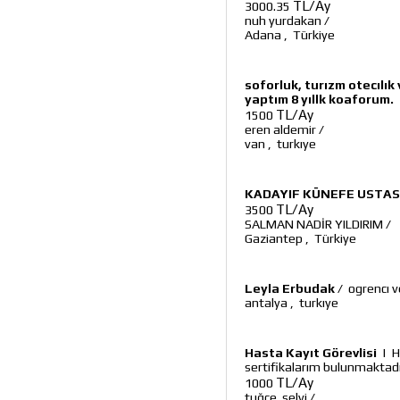
TL/Ay
3000.35
nuh yurdakan
/
Adana
,
Türkiye
soforluk, turızm otecılı
yaptım 8 yıllk koaforum.
TL/Ay
1500
eren aldemir
/
van
,
turkıye
KADAYIF KÜNEFE USTAS
TL/Ay
3500
SALMAN NADİR YILDIRIM
/
Gaziantep
,
Türkiye
Leyla Erbudak
/
ogrencı 
antalya
,
turkıye
Hasta Kayıt Görevlisi
|
H
sertifikalarım bulunmaktadı
TL/Ay
1000
tuğçe selvi
/