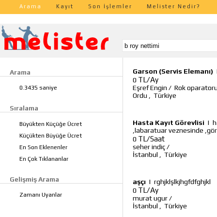
Arama
Kayıt
Son İşlemler
Melister Nedir?
Garson (Servis Elemanı)
Arama
TL/Ay
0
Eşref Engin
/
Rok oparator
0.3435 saniye
Ordu
,
Türkiye
Sıralama
Hasta Kayıt Görevlisi
|
h
Büyükten Küçüğe Ücret
,labaratuar veznesinde ,göre
Küçükten Büyüğe Ücret
TL/Saat
0
seher indiç
/
En Son Eklenenler
İstanbul
,
Türkiye
En Çok Tıklananlar
Gelişmiş Arama
aşçı
|
rghjklşlkjhgfdfghjkl
TL/Ay
0
Zamanı Uyanlar
murat ugur
/
İstanbul
,
Türkiye