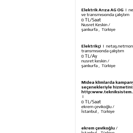
Elektrik Arıza AG OG
|
ne
ve transmısıonda çalıştım
TL/Saat
0
Nusret Keskin
/
şanlıurfa
,
Türkiye
Elektrikçi
|
netaş.netmon/
transmısıonda çalıştım
TL/Ay
0
nusret keskin
/
şanlıurfa
,
Türkiye
Midea klimlarda kampanya
seçenekleriyle hizmetinizd
http:www.tekniksistem.n
|
TL/Saat
0
ekrem çevikoğlu
/
İstanbul
,
Türkiye
ekrem çevikoğlu
/
İstanbul
,
Türkiye