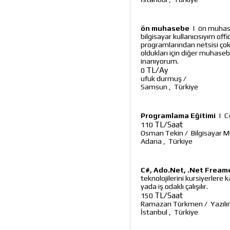
ön muhasebe
|
ön muhase
bilgisayar kullanıcısıyım of
programlarından netsisi çok
oldukları için diğer muhas
inanıyorum.
TL/Ay
0
ufuk durmuş
/
Samsun
,
Türkiye
Programlama Eğitimi
|
C
TL/Saat
110
Osman Tekin
/
Bilgisayar 
Adana
,
Türkiye
C#, Ado.Net, .Net Frea
teknolojilerini kursiyerlere
yada iş odaklı çalışılır.
TL/Saat
150
Ramazan Türkmen
/
Yazıl
İstanbul
,
Türkiye