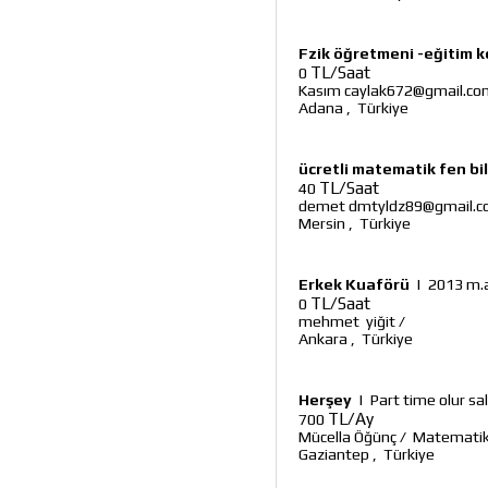
Fzik öğretmeni -eğitim 
TL/Saat
0
Kasım caylak672@gmail.co
Adana
,
Türkiye
ücretli matematik fen bilg
TL/Saat
40
demet dmtyldz89@gmail.
Mersin
,
Türkiye
Erkek Kuaförü
|
2013 m.a
TL/Saat
0
mehmet yiğit
/
Ankara
,
Türkiye
Herşey
|
Part time olur s
TL/Ay
700
Mücella Öğünç
/
Matematik 
Gaziantep
,
Türkiye