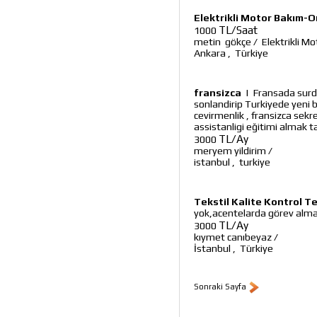
Elektrikli Motor Bakım-O
TL/Saat
1000
metin gökçe
/
Elektrikli M
Ankara
,
Türkiye
fransizca
|
Fransada surd
sonlandirip Turkiyede yeni 
cevirmenlik , fransizca sekret
assistanligi eğitimi almak t
TL/Ay
3000
meryem yildirim
/
istanbul
,
turkiye
Tekstil Kalite Kontrol T
yok,acentelarda görev almak
TL/Ay
3000
kıymet canıbeyaz
/
İstanbul
,
Türkiye
Sonraki Sayfa