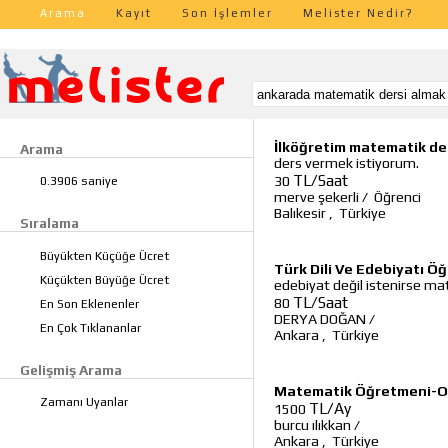
Arama
Kayıt
Son İşlemler
Melister Nedir?
İlköğretim matematik de
Arama
ders vermek istiyorum.
TL/Saat
30
0.3906 saniye
merve şekerli
/
Öğrenci
Balıkesir
,
Türkiye
Sıralama
Büyükten Küçüğe Ücret
Türk Dili Ve Edebiyatı Ö
Küçükten Büyüğe Ücret
edebiyat değil istenirse ma
TL/Saat
80
En Son Eklenenler
DERYA DOĞAN
/
En Çok Tıklananlar
Ankara
,
Türkiye
Gelişmiş Arama
Matematik Öğretmeni-O
Zamanı Uyanlar
TL/Ay
1500
burcu ılıkkan
/
Ankara
,
Türkiye