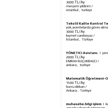
TL/Ay
3000
meryem yildirim
/
istanbul
,
turkiye
Tekstil Kalite Kontrol T
yok,acentelarda görev almak
TL/Ay
3000
kıymet canıbeyaz
/
İstanbul
,
Türkiye
YÖNETICI Asistanı.
|
yen
TL/Ay
2000
EMRAH KUÇUKBAGCI
/
ankara
,
turkıye
Matematik Öğretmeni-O
TL/Ay
1500
burcu ılıkkan
/
Ankara
,
Türkiye
muhasebe.bilgi işlem
|
k
amaçlı çalışmak istiyorum