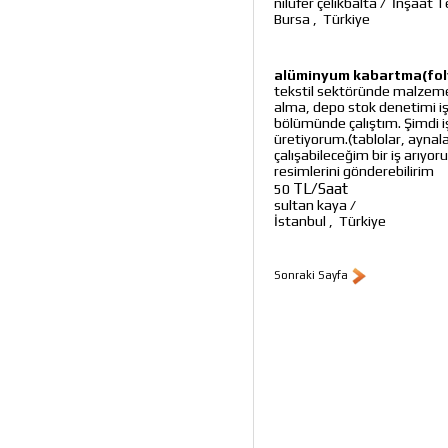
nilüfer çelikbalta
/
İnşaat T
Bursa
,
Türkiye
alüminyum kabartma(folyo
tekstil sektöründe malzeme
alma, depo stok denetimi i
bölümünde çalıştım. Şimdi i
üretiyorum.(tablolar, aynala
çalışabileceğim bir iş arıyo
resimlerini gönderebilirim
TL/Saat
50
sultan kaya
/
İstanbul
,
Türkiye
Sonraki Sayfa