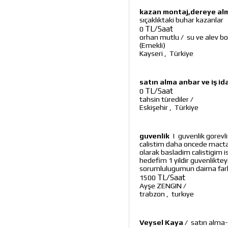
kazan montaj,dereye alm
sıçaklıktaki buhar kazanlar
TL/Saat
0
orhan mutlu
/
su ve alev b
(Emekli)
Kayseri
,
Türkiye
satın alma anbar ve iş id
TL/Saat
0
tahsin türediler
/
Eskişehir
,
Türkiye
guvenlik
|
guvenlik gorevl
calistim daha oncede macta
olarak basladim calistigim 
hedefim 1 yildir guvenlikt
sorumlulugumun daima far
TL/Saat
1500
Ayşe ZENGIN
/
trabzon
,
turkıye
Veysel Kaya
/
satın alma