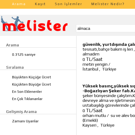
Arama
Kayıt
Son İşlemler
Melister Nedir?
güvenlik, yurtdışında ça
Arama
tesisatı,bahçe bakım iş leri 
almadım
0.3125 saniye
TL/Saat
0
metin yengin
/
Sıralama
İstanbul
,
Türkiye
Büyükten Küçüğe Ücret
Küçükten Büyüğe Ücret
Yüksek basınç,yüksek sıç
-Boğazlıyan Şeker fab.Ka
En Son Eklenenler
şeker bünyesinde çalıştım.K
En Çok Tıklananlar
devreye alma ve işletmesin
ustabaşılığı görevlerinde ça
TL/Saat
0
Gelişmiş Arama
orhan mutlu
/
su ve alev b
(Emekli)
Zamanı Uyanlar
Kayseri
,
Türkiye