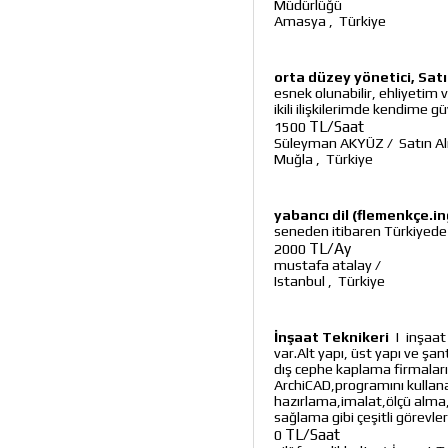
Müdürlüğü
Amasya
,
Türkiye
orta düzey yönetici, Sat
esnek olunabilir, ehliyetim
ikili ilişkilerimde kendime
TL/Saat
1500
Süleyman AKYÜZ
/
Satın A
Muğla
,
Türkiye
yabancı dil (flemenkçe.in
seneden itibaren Türkiyede
TL/Ay
2000
mustafa atalay
/
Istanbul
,
Türkiye
İnşaat Teknikeri
|
inşaat
var.Alt yapı, üst yapı ve şan
dış cephe kaplama firmaları
ArchiCAD,programını kullanar
hazırlama,imalat,ölçü alma
sağlama gibi çeşitli görevl
TL/Saat
0