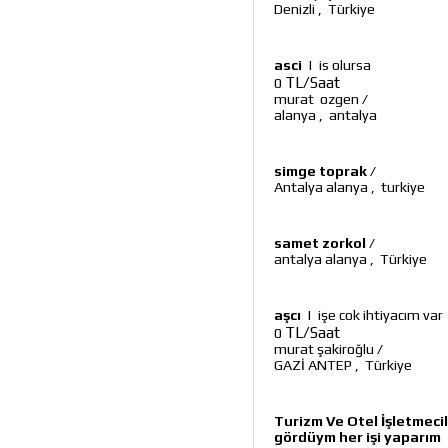
Denizli
,
Türkiye
asci
|
is olursa
TL/Saat
0
murat ozgen
/
alanya
,
antalya
simge toprak
/
Antalya alanya
,
turkiye
samet zorkol
/
antalya alanya
,
Türkiye
aşcı
|
işe cok ihtiyacım var
TL/Saat
0
murat şakiroğlu
/
GAZİ ANTEP
,
Türkiye
Turizm Ve Otel İşletmeci
gördüym her işi yaparım