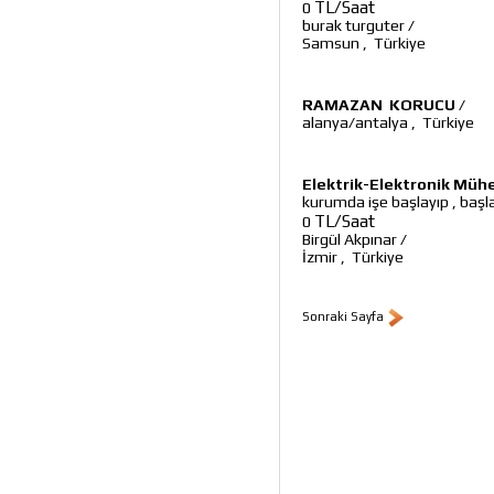
TL/Saat
0
burak turguter
/
Samsun
,
Türkiye
RAMAZAN KORUCU
/
alanya/antalya
,
Türkiye
Elektrik-Elektronik Müh
kurumda işe başlayıp , başl
TL/Saat
0
Birgül Akpınar
/
İzmir
,
Türkiye
Sonraki Sayfa