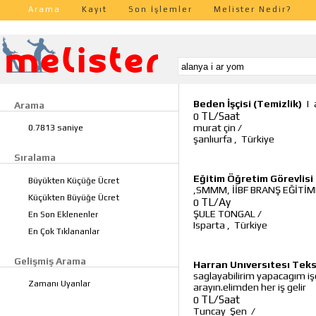
Arama
Kayıt
Son İşlemler
Melister Nedir?
Beden İşçisi (Temizlik)
|
Arama
TL/Saat
0
murat çin
/
0.7813 saniye
şanlıurfa
,
Türkiye
Sıralama
Eğitim Öğretim Görevlisi
Büyükten Küçüğe Ücret
,SMMM, İİBF BRANŞ EĞİTİM
Küçükten Büyüğe Ücret
TL/Ay
0
ŞULE TONGAL
/
En Son Eklenenler
Isparta
,
Türkiye
En Çok Tıklananlar
Gelişmiş Arama
Harran Unıversıtesı Te
saglayabilirim yapacagım iş
Zamanı Uyanlar
arayın.elimden her iş gelir
TL/Saat
0
Tuncay Şen
/