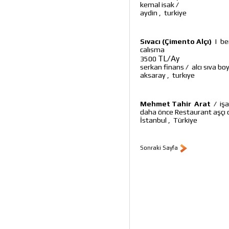
kemal isak
/
aydin
,
turkiye
Sıvacı (Çimento Alçı)
|
be
calısma
TL/Ay
3500
serkan finans
/
alcı sıva bo
aksaray
,
turkıye
Mehmet Tahir Arat
/
iş
daha önce Restaurant aşçı o
İstanbul
,
Türkiye
Sonraki Sayfa