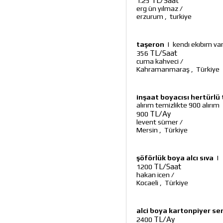
TL/Saat
1.25
erg ün yılmaz
/
erzurum
,
turkiye
taşeron
|
kendı ekıbım var
TL/Saat
356
cuma kahveci
/
Kahramanmaraş
,
Türkiye
inşaat boyacısı hertürlü 
alırım temizlikte 900 alırım
TL/Ay
900
levent sümer
/
Mersin
,
Türkiye
şöförlük boya alcı sıva
|
TL/Saat
1200
hakan icen
/
Kocaeli
,
Türkiye
alci boya kartonpiyer se
TL/Ay
2400