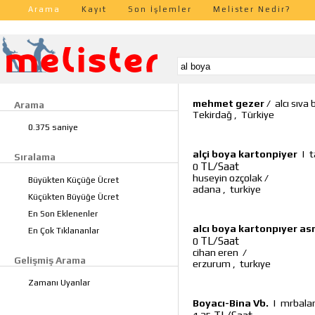
Arama
Kayıt
Son İşlemler
Melister Nedir?
mehmet gezer
/
alcı sıva 
Arama
Tekirdağ
,
Türkiye
0.375 saniye
alçi boya kartonpiyer
|
t
Sıralama
TL/Saat
0
huseyin ozçolak
/
Büyükten Küçüğe Ücret
adana
,
turkiye
Küçükten Büyüğe Ücret
En Son Eklenenler
alcı boya kartonpıyer a
En Çok Tıklananlar
TL/Saat
0
cihan eren
/
Gelişmiş Arama
erzurum
,
turkıye
Zamanı Uyanlar
Boyacı-Bina Vb.
|
mrbalar