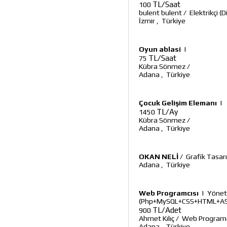
TL/Saat
100
bulent bulent
/
Elektrikçi (D
İzmir
,
Türkiye
Oyun ablasi
|
TL/Saat
75
Kübra Sönmez
/
Adana
,
Türkiye
Çocuk Gelişim Elemanı
|
TL/Ay
1450
Kübra Sönmez
/
Adana
,
Türkiye
OKAN NELİ
/
Grafik Tasar
Adana
,
Türkiye
Web Programcısı
|
Yöneti
(Php+MySQL+CSS+HTML+AS
TL/Adet
900
Ahmet Kılıç
/
Web Programc
Adana
,
Türkiye