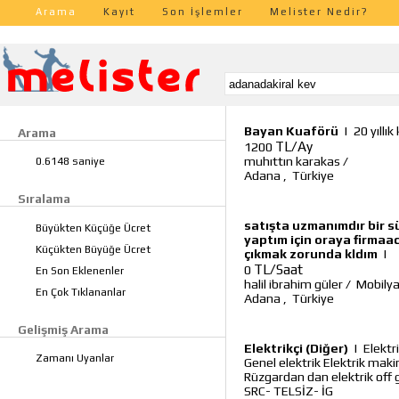
Arama
Kayıt
Son İşlemler
Melister Nedir?
Bayan Kuaförü
|
20 yıllı
Arama
TL/Ay
1200
muhıttın karakas
/
0.6148 saniye
Adana
,
Türkiye
Sıralama
satışta uzmanımdır bir sü
Büyükten Küçüğe Ücret
yaptım için oraya firmaacı
Küçükten Büyüğe Ücret
çıkmak zorunda kldım
|
TL/Saat
0
En Son Eklenenler
halil ibrahim güler
/
Mobilya
En Çok Tıklananlar
Adana
,
Türkiye
Gelişmiş Arama
Elektrikçi (Diğer)
|
Elektr
Zamanı Uyanlar
Genel elektrik Elektrik mak
Rüzgardan dan elektrik off
SRC- TELSİZ- İG