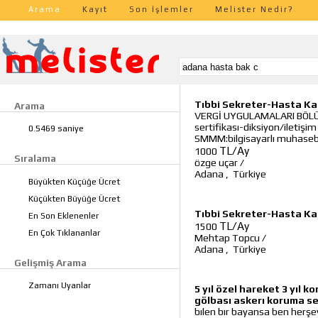
Arama
Kayıt
Son İşlemler
Melister Nedir?
Tıbbi Sekreter-Hasta Ka
Arama
VERGİ UYGULAMALARI BÖLÜM 
sertifikası-diksiyon/iletişi
0.5469 saniye
SMMM:bilgisayarlı muhaseb
TL/Ay
1000
Sıralama
özge uçar
/
Adana
,
Türkiye
Büyükten Küçüğe Ücret
Küçükten Büyüğe Ücret
Tıbbi Sekreter-Hasta Ka
En Son Eklenenler
TL/Ay
1500
En Çok Tıklananlar
Mehtap Topcu
/
Adana
,
Türkiye
Gelişmiş Arama
Zamanı Uyanlar
5 yıl özel hareket 3 yıl
gölbası askerı koruma se
bılen bır bayansa ben herşe