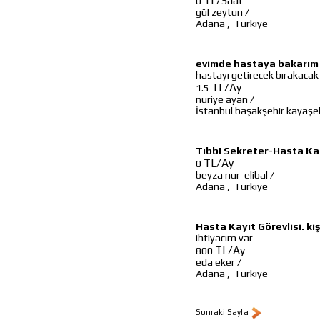
TL/Saat
0
gül zeytun
/
Adana
,
Türkiye
evimde hastaya bakarım
hastayı getirecek bırakacak
TL/Ay
1.5
nuriye ayan
/
İstanbul başakşehir kayaşe
Tıbbi Sekreter-Hasta Ka
TL/Ay
0
beyza nur elibal
/
Adana
,
Türkiye
Hasta Kayıt Görevlisi. kiş
ihtiyacım var
TL/Ay
800
eda eker
/
Adana
,
Türkiye
Sonraki Sayfa