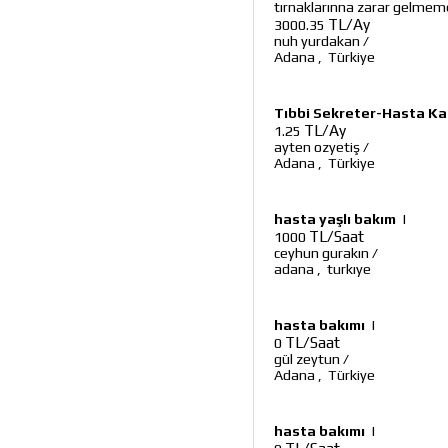
tırnaklarınna zarar gelmeme
TL/Ay
3000.35
nuh yurdakan
/
Adana
,
Türkiye
Tıbbi Sekreter-Hasta Ka
TL/Ay
1.25
ayten ozyetiş
/
Adana
,
Türkiye
hasta yaşlı bakım
|
TL/Saat
1000
ceyhun gurakın
/
adana
,
turkıye
hasta bakımı
|
TL/Saat
0
gül zeytun
/
Adana
,
Türkiye
hasta bakımı
|