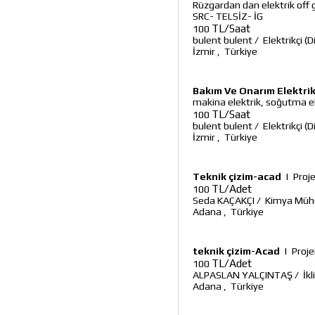
Rüzgardan dan elektrik off
SRC- TELSİZ- İG
TL/Saat
100
bulent bulent
/
Elektrikçi (D
İzmir
,
Türkiye
Bakım Ve Onarım Elektrik
makina elektrik, soğutma el
TL/Saat
100
bulent bulent
/
Elektrikçi (D
İzmir
,
Türkiye
Teknik çizim-acad
|
Proj
TL/Adet
100
Seda KAÇAKÇI
/
Kimya Müh
Adana
,
Türkiye
teknik çizim-Acad
|
Proje
TL/Adet
100
ALPASLAN YALÇINTAŞ
/
İk
Adana
,
Türkiye