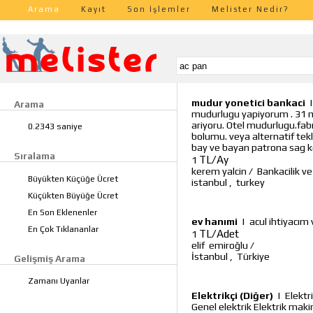
Arama
Kayıt
Son İşlemler
Melister Nedir?
mudur yonetici bankaci
Arama
mudurlugu yapiyorum . 31 ma
ariyoru. Otel mudurlugu.fab
0.2343 saniye
bolumu. veya alternatif tekli
bay ve bayan patrona sag ko
Sıralama
TL/Ay
1
kerem yalcin
/
Bankacilik ve
Büyükten Küçüğe Ücret
istanbul
,
turkey
Küçükten Büyüğe Ücret
En Son Eklenenler
ev hanımi
|
acul ihtiyacım 
En Çok Tıklananlar
TL/Adet
1
elif emiroğlu
/
İstanbul
,
Türkiye
Gelişmiş Arama
Zamanı Uyanlar
Elektrikçi (Diğer)
|
Elektr
Genel elektrik Elektrik mak