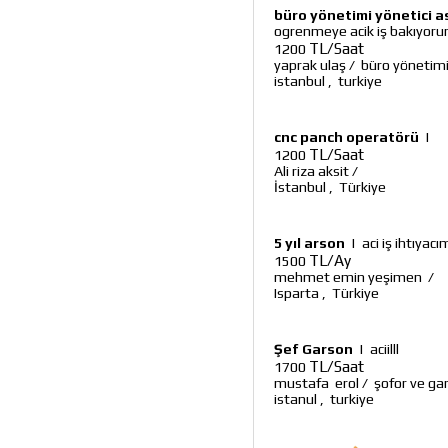
büro yönetimi yönetici as
ogrenmeye acik iş bakıyoru
TL/Saat
1200
yaprak ulaş
/
büro yönetimi 
istanbul
,
turkiye
cnc panch operatörü
|
TL/Saat
1200
Ali riza aksit
/
İstanbul
,
Türkiye
5 yıl arson
|
aci iş ihtıyac
TL/Ay
1500
mehmet emin yeşimen
/
Isparta
,
Türkiye
Şef Garson
|
aciilll
TL/Saat
1700
mustafa erol
/
şofor ve ga
istanul
,
turkiye