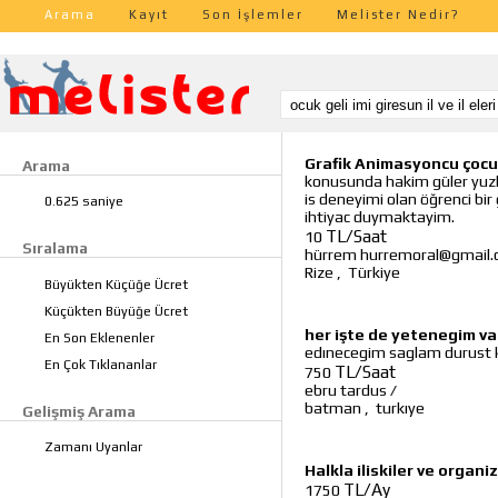
Arama
Kayıt
Son İşlemler
Melister Nedir?
Grafik Animasyoncu çocuk
Arama
konusunda hakim güler yuzlu
is deneyimi olan öğrenci bir 
0.625 saniye
ihtiyac duymaktayim.
TL/Saat
10
Sıralama
hürrem hurremoral@gmail
Rize
,
Türkiye
Büyükten Küçüğe Ücret
Küçükten Büyüğe Ücret
her işte de yetenegim va
En Son Eklenenler
edınecegim saglam durust
En Çok Tıklananlar
TL/Saat
750
ebru tardus
/
batman
,
turkıye
Gelişmiş Arama
Zamanı Uyanlar
Halkla iliskiler ve organ
TL/Ay
1750