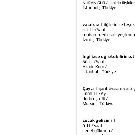
NURAN GÜR
/
Halkla İlişki
İstanbul
,
Türkiye
vasıfsız
|
ilğilerinize teş
TL/Saat
1.3
muhammed esat yeşilmen
İzmir
,
Türkiye
Ingilizce oğretebilirim,s
TL/Saat
60
Azade Kom
/
Istanbul
,
Türkiye
Çaycı
|
işe ihtiyacım var 
TL/Ay
1000
dudu eşrefli
/
Mersin
,
Türkiye
cocuk gelisimi
|
TL/Saat
0
sedef gökmen
/