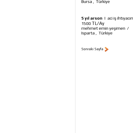
Bursa
,
Türkiye
5 yıl arson
|
aci iş ihtıyac
TL/Ay
1500
mehmet emin yeşimen
/
Isparta
,
Türkiye
Sonraki Sayfa