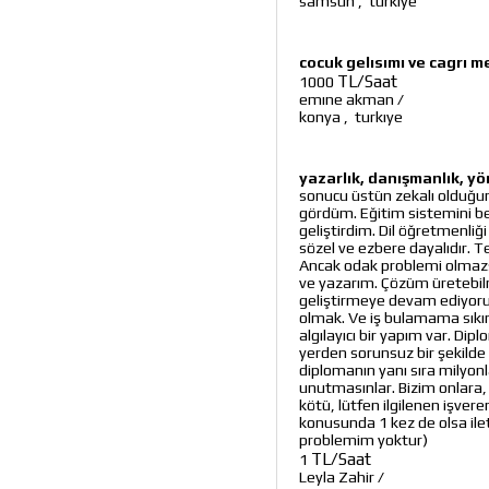
samsun
,
turkiye
cocuk gelısımı ve cagrı m
TL/Saat
1000
emıne akman
/
konya
,
turkıye
yazarlık, danışmanlık, yön
sonucu üstün zekalı olduğum
gördüm. Eğitim sistemini 
geliştirdim. Dil öğretmenliğ
sözel ve ezbere dayalıdır. 
Ancak odak problemi olmazsa
ve yazarım. Çözüm üretebil
geliştirmeye devam ediyorum
olmak. Ve iş bulamama sıkı
algılayıcı bir yapım var. Dip
yerden sorunsuz bir şekilde 
diplomanın yanı sıra milyon
unutmasınlar. Bizim onlara, 
kötü, lütfen ilgilenen işvere
konusunda 1 kez de olsa ilet
problemim yoktur)
TL/Saat
1
Leyla Zahir
/