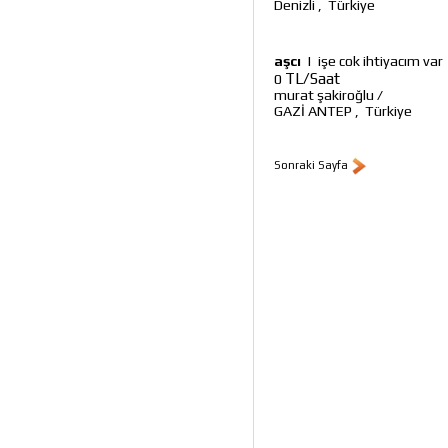
Denizli
,
Türkiye
aşcı
|
işe cok ihtiyacım var
TL/Saat
0
murat şakiroğlu
/
GAZİ ANTEP
,
Türkiye
Sonraki Sayfa