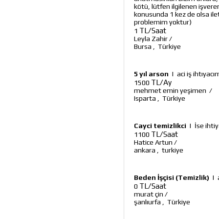
kötü, lütfen ilgilenen işvere
konusunda 1 kez de olsa ilet
problemim yoktur)
TL/Saat
1
Leyla Zahir
/
Bursa
,
Türkiye
5 yıl arson
|
aci iş ihtıyac
TL/Ay
1500
mehmet emin yeşimen
/
Isparta
,
Türkiye
Cayci temizlikci
|
İse ihti
TL/Saat
1100
Hatice Artun
/
ankara
,
turkiye
Beden İşçisi (Temizlik)
|
TL/Saat
0
murat çin
/
şanlıurfa
,
Türkiye