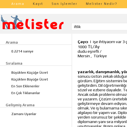
Arama
Kayıt
Son İşlemler
Melister Nedir?
Çaycı
|
işe ihtiyacım var 
Arama
TL/Ay
1000
dudu eşrefli
/
0.2214 saniye
Mersin
,
Türkiye
Sıralama
yazarlık, danışmanlık, yön
Büyükten Küçüğe Ücret
sonucu üstün zekalı olduğum
Küçükten Büyüğe Ücret
gördüm. Eğitim sistemini 
geliştirdim. Dil öğretmenliğ
En Son Eklenenler
sözel ve ezbere dayalıdır. 
En Çok Tıklananlar
Ancak odak problemi olmazsa
ve yazarım. Çözüm üretebil
geliştirmeye devam ediyorum
Gelişmiş Arama
olmak. Ve iş bulamama sıkı
algılayıcı bir yapım var. Dip
Zamanı Uyanlar
yerden sorunsuz bir şekilde 
diplomanın yanı sıra milyon
unutmasınlar. Bizim onlara, 