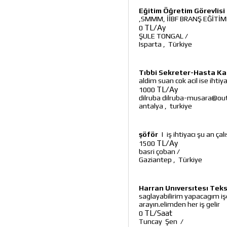
Eğitim Öğretim Görevlisi
,SMMM, İİBF BRANŞ EĞİTİM
TL/Ay
0
ŞULE TONGAL
/
Isparta
,
Türkiye
Tıbbi Sekreter-Hasta Ka
aldim suan cok acil ise ihtiy
TL/Ay
1000
dilruba dilruba-musara@ou
antalya
,
turkiye
şöför
|
iş ihtiyacı şu an ç
TL/Ay
1500
basri çoban
/
Gaziantep
,
Türkiye
Harran Unıversıtesı Te
saglayabilirim yapacagım iş
arayın.elimden her iş gelir
TL/Saat
0
Tuncay Şen
/