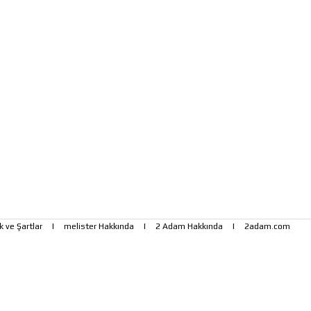
ik ve Şartlar
|
melister Hakkında
|
2 Adam Hakkında
|
2adam.com