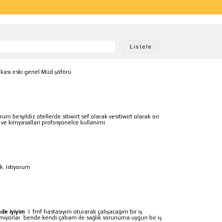
ankası eski genel Müd şöförü
um besyildiz otellerde sitiwirt sef olarak vesitiwirt olarak on
a ve kimyasallari profosyonelce kullanimi
k. Istiyorum
nde iyiyim
|
fmf hastasıyım oturarak çalışacağım bir iş
miyorlar. bende kendi çabam ile sağlık sorunuma uygun bir iş