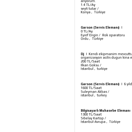
arıyorum.
TL/Ay
1.4
seyfi tutar
/
Konya
,
Türkiye
Garson (Servis Elemanı)
|
TL/Ay
0
Eşref Engin
/
Rok oparatoru
Ordu
,
Türkiye
Dj
|
Kendi ekipmanim mevcuttur
organizasyon acilis dugun kina egl
TL/Saat
200
Ilkan Goksu
/
Istanbul
,
turkiye
Garson (Servis Elemanı)
|
6 yil
TL/Saat
1600
Suleyman Akbas
/
istanbul
,
turkey
Bilgisayarlı Muhasebe Elemanı
TL/Saat
1300
Sibelay Kartop
/
Istanbul-Avrupa
,
Türkiye