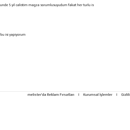
runde 5 yil calistim magza sorumlusuyudum fakat her turlu is
 bu isi yapiyorum
melister'da Reklam Fırsatları
|
Kurumsal İşlemler
|
Gizlil