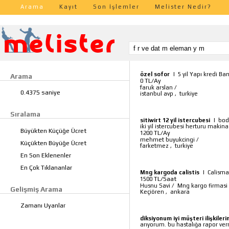
Arama
Kayıt
Son İşlemler
Melister Nedir?
özel sofor
|
5 yil Yapı kredi B
Arama
TL/Ay
0
faruk arslan
/
0.4375 saniye
istanbul avp
,
turkiye
Sıralama
sitiwirt 12 yil istercubesi
|
bodr
iki yil istercubesi herturu makin
Büyükten Küçüğe Ücret
TL/Ay
1200
mehmet buyukcingi
/
Küçükten Büyüğe Ücret
farketmez
,
turkiye
En Son Eklenenler
En Çok Tıklananlar
Mng kargoda calistis
|
Calisma
TL/Saat
1500
Husnu Savi
/
Mng kargo firmasi
Gelişmiş Arama
Keçiören
,
ankara
Zamanı Uyanlar
diksiyonum iyi müşteri ilişkileri
arıyorum. bu hastalığa rapor ver