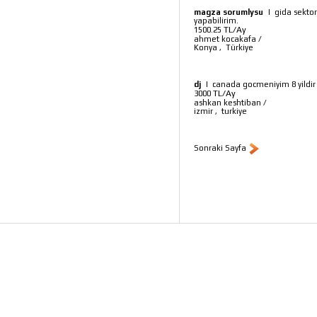
magza sorumlysu
|
gida sekto
yapabilirim.
TL/Ay
1500.25
ahmet kocakafa
/
Konya
,
Türkiye
dj
|
canada gocmeniyim 8 yildir
TL/Ay
3000
ashkan keshtiban
/
izmir
,
turkiye
Sonraki Sayfa