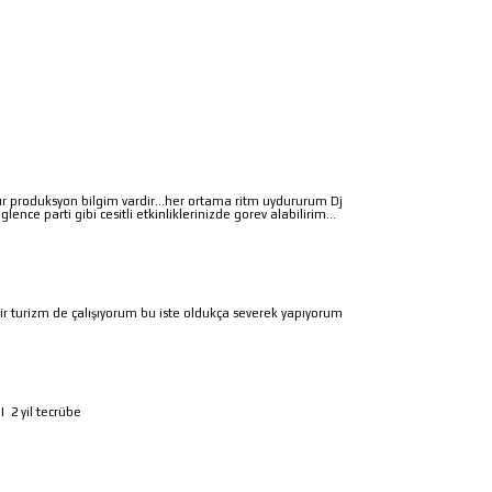
 produksyon bilgim vardir...her ortama ritm uydururum Dj
ence parti gibi cesitli etkinliklerinizde gorev alabilirim...
dir turizm de çalışıyorum bu iste oldukça severek yapıyorum
|
2 yil tecrübe