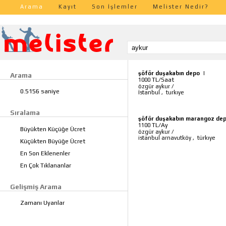
Arama
Kayıt
Son İşlemler
Melister Nedir?
şöför duşakabın depo
|
Arama
TL/Saat
1000
özgür aykur
/
0.5156 saniye
İstanbul
,
turkıye
Sıralama
şöför duşakabın marangoz dep
TL/Ay
1100
Büyükten Küçüğe Ücret
özgür aykur
/
istanbul arnavutköy
,
türkıye
Küçükten Büyüğe Ücret
En Son Eklenenler
En Çok Tıklananlar
Gelişmiş Arama
Zamanı Uyanlar